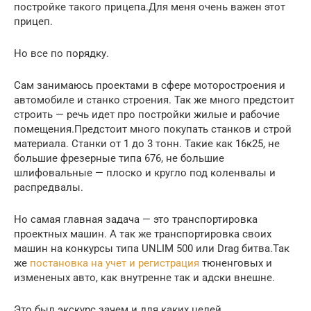
постройке такого прицепа.Для меня очень важен этот
прицеп.
Но все по порядку.
Сам занимаюсь проектами в сфере моторостроения и
автомобиле и станко строения. Так же много предстоит
строить — речь идет про постройки жилые и рабочие
помещения.Предстоит много покупать станков и строй
материала. Станки от 1 до 3 тонн. Такие как 16к25, не
большие фрезерные типа 676, не большие
шлифовальные — плоско и кругло под коленвалы и
распредвалы.
Но самая главная задача — это транспортировка
проектных машин. А так же транспортировка своих
машин на конкурсы типа UNLIM 500 или Drag битва.Так
же
постановка на учет и регистрация
тюненговых и
измененых авто, как внутренне так и адски внешне.
Это был экскурс зачем и для каких целей.