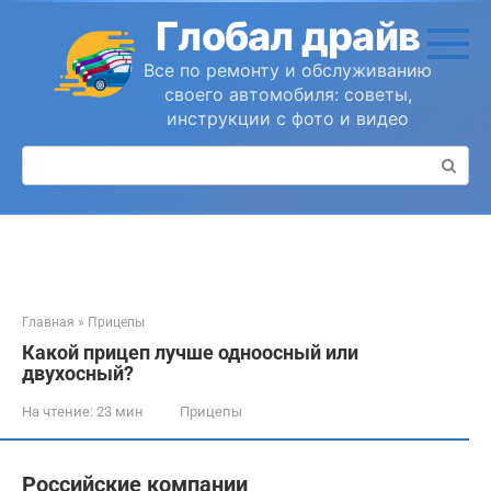
Перейти
Глобал драйв
к
контенту
Все по ремонту и обслуживанию
своего автомобиля: советы,
инструкции с фото и видео
Поиск:
Главная
»
Прицепы
Какой прицеп лучше одноосный или
двухосный?
На чтение:
23 мин
Прицепы
Российские компании