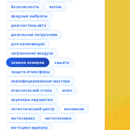
безопасность
взлом
вредные выбросы
диагностика авто
дизельные погрузчики
для начинающих
загрязнение воздуха
замена номеров
защита
защита атмосферы
квалифицированные мастера
классический стиль
ключ
круизеры недорогие
логистический центр
механизм
мотосервис
мототехника
мотоцикл круизер