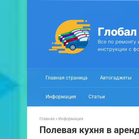
Перейти
к
контенту
Глобал
Все по ремонту 
инструкции с фо
Главная страница
Автогаджеты
Информация
Статьи
Главная
»
Информация
Полевая кухня в аренд