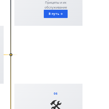
Прицепы и их
обслуживание
В путь →
06
🛠️