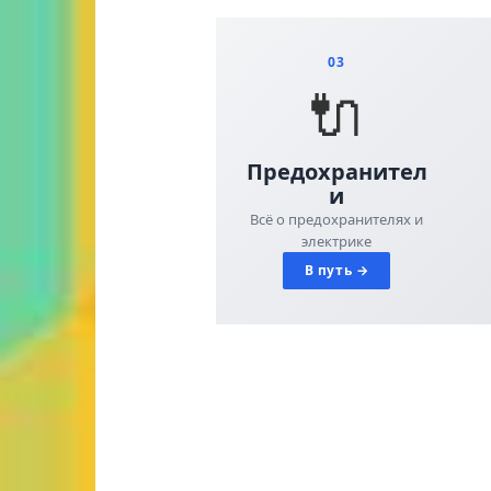
03
🔌
Предохранител
и
Всё о предохранителях и
электрике
В путь →