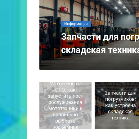
Информация
на
Автозапчасти Suz
для ТО и ремонта
Мотосезон на
СТО: как
Запчасти для
запустить пост
погрузчиков:
обслуживания
как устроена
мототехники и
складская
правильно
техника
выбрать
подъемник