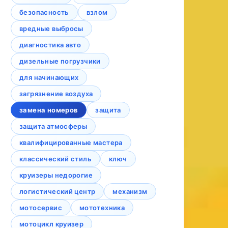
безопасность
взлом
вредные выбросы
диагностика авто
дизельные погрузчики
для начинающих
загрязнение воздуха
замена номеров
защита
защита атмосферы
квалифицированные мастера
классический стиль
ключ
круизеры недорогие
логистический центр
механизм
мотосервис
мототехника
мотоцикл круизер