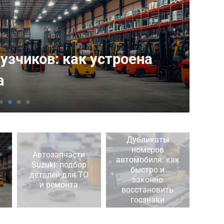
uki: подбор деталей
Дубликаты
номеров
Автозапчасти
автомобиля: как
Suzuki: подбор
быстро и
деталей для ТО
законно
и ремонта
восстановить
госзнаки