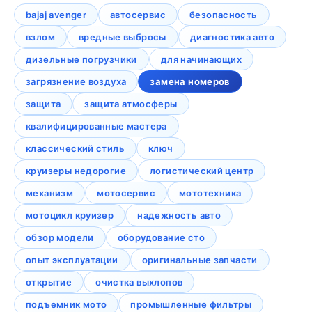
bajaj avenger
автосервис
безопасность
взлом
вредные выбросы
диагностика авто
дизельные погрузчики
для начинающих
загрязнение воздуха
замена номеров
защита
защита атмосферы
квалифицированные мастера
классический стиль
ключ
круизеры недорогие
логистический центр
механизм
мотосервис
мототехника
мотоцикл круизер
надежность авто
обзор модели
оборудование сто
опыт эксплуатации
оригинальные запчасти
открытие
очистка выхлопов
подъемник мото
промышленные фильтры