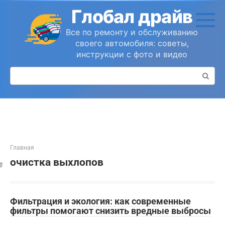
Перейти
Глобал драйв
к
контенту
Все по ремонту и обслуживанию
своего автомобиля: советы,
инструкции с фото и видео
Поиск:
Главная
очистка выхлопов
Фильтрация и экология: как современные
фильтры помогают снизить вредные выбросы