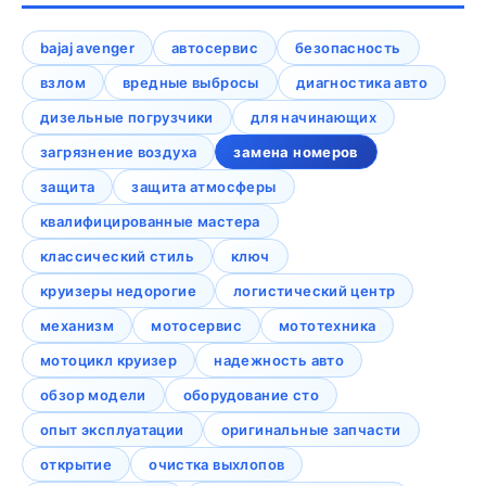
bajaj avenger
автосервис
безопасность
взлом
вредные выбросы
диагностика авто
дизельные погрузчики
для начинающих
загрязнение воздуха
замена номеров
защита
защита атмосферы
квалифицированные мастера
классический стиль
ключ
круизеры недорогие
логистический центр
механизм
мотосервис
мототехника
мотоцикл круизер
надежность авто
обзор модели
оборудование сто
опыт эксплуатации
оригинальные запчасти
открытие
очистка выхлопов