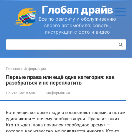
Перейти
Глобал драйв
к
контенту
Все по ремонту и обслуживанию
своего автомобиля: советы,
инструкции с фото и видео
Поиск:
Главная
»
Информация
Первые права или ещё одна категория: как
разобраться и не переплатить
На чтение:
8 мин
Информация
Есть вещи, которые люди откладывают годами, а потом
удивляются — почему вообще тянули. Права из таких.
Кто-то ждёт, пока появится «свободное время» —
которое, как известно, не появляется никогда. Кто-то