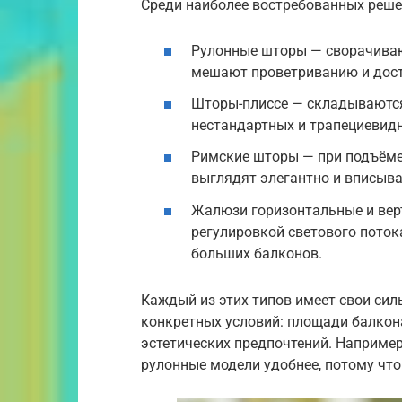
Среди наиболее востребованных реш
Рулонные шторы — сворачивают
мешают проветриванию и досту
Шторы-плиссе — складываются
нестандартных и трапециевид
Римские шторы — при подъёме
выглядят элегантно и вписыва
Жалюзи горизонтальные и вер
регулировкой светового поток
больших балконов.
Каждый из этих типов имеет свои сил
конкретных условий: площади балкон
эстетических предпочтений. Например
рулонные модели удобнее, потому чт