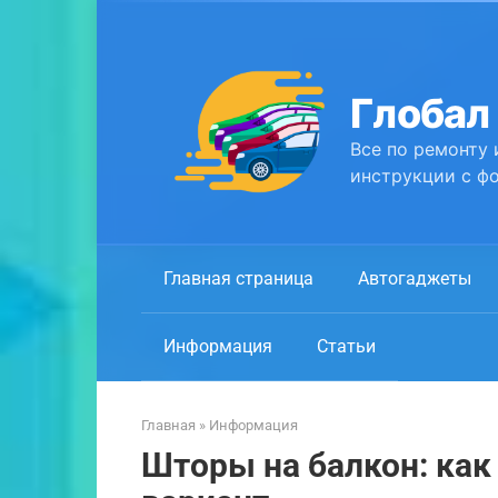
Перейти
к
контенту
Глобал
Все по ремонту 
инструкции с фо
Главная страница
Автогаджеты
Информация
Статьи
Главная
»
Информация
Шторы на балкон: ка