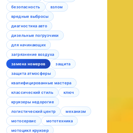
безопасность
взлом
вредные выбросы
диагностика авто
дизельные погрузчики
для начинающих
загрязнение воздуха
замена номеров
защита
защита атмосферы
квалифицированные мастера
классический стиль
ключ
круизеры недорогие
логистический центр
механизм
мотосервис
мототехника
мотоцикл круизер