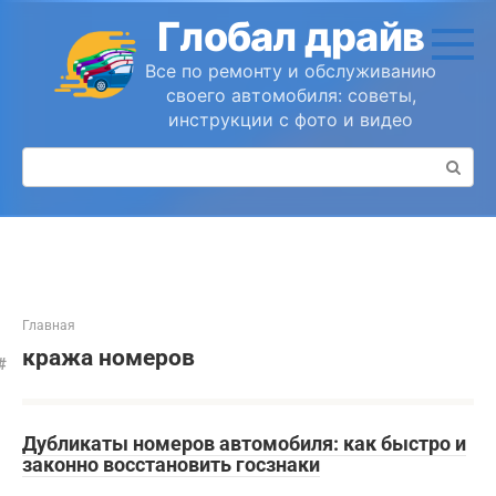
Перейти
Глобал драйв
к
контенту
Все по ремонту и обслуживанию
своего автомобиля: советы,
инструкции с фото и видео
Поиск:
Главная
кража номеров
Дубликаты номеров автомобиля: как быстро и
законно восстановить госзнаки