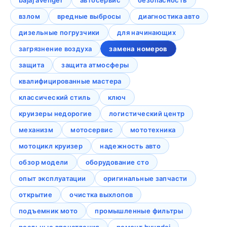
bajaj avenger
автосервис
безопасность
взлом
вредные выбросы
диагностика авто
дизельные погрузчики
для начинающих
загрязнение воздуха
замена номеров
защита
защита атмосферы
квалифицированные мастера
классический стиль
ключ
круизеры недорогие
логистический центр
механизм
мотосервис
мототехника
мотоцикл круизер
надежность авто
обзор модели
оборудование сто
опыт эксплуатации
оригинальные запчасти
открытие
очистка выхлопов
подъемник мото
промышленные фильтры