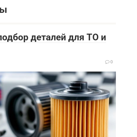
лы
подбор деталей для ТО и
0