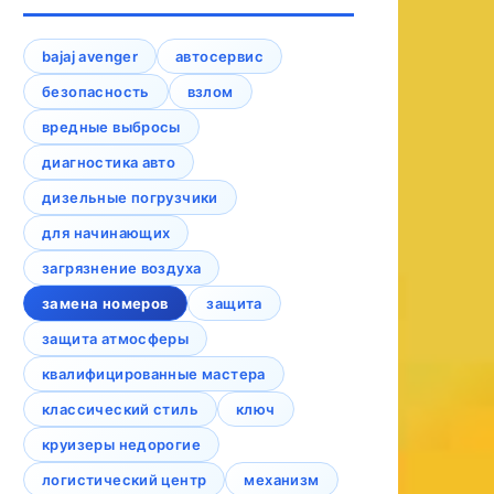
bajaj avenger
автосервис
безопасность
взлом
вредные выбросы
диагностика авто
дизельные погрузчики
для начинающих
загрязнение воздуха
замена номеров
защита
защита атмосферы
квалифицированные мастера
классический стиль
ключ
круизеры недорогие
логистический центр
механизм