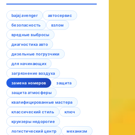
bajaj avenger
автосервис
безопасность
взлом
вредные выбросы
диагностика авто
дизельные погрузчики
для начинающих
загрязнение воздуха
замена номеров
защита
защита атмосферы
квалифицированные мастера
классический стиль
ключ
круизеры недорогие
логистический центр
механизм