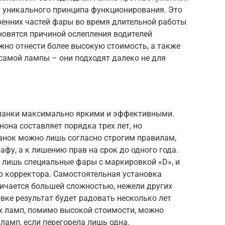
т уникального принципа функционирования. Это
ренних частей фары во время длительной работы
новятся причиной ослепления водителей
жно отнести более высокую стоимость, а также
самой лампы – они подходят далеко не для
уманки максимально яркими и эффективными.
нона составляет порядка трех лет, но
анок можно лишь согласно строгим правилам,
фу, а к лишению прав на срок до одного года.
ь лишь специальные фары с маркировкой «D», и
о корректора. Самостоятельная установка
ичается большей сложностью, нежели других
овке результат будет радовать несколько лет
х ламп, помимо высокой стоимости, можно
ламп, если перегорела лишь одна.