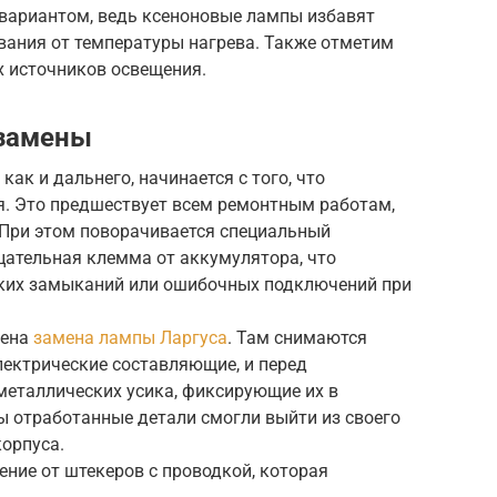
 вариантом, ведь ксеноновые лампы избавят
вания от температуры нагрева. Также отметим
 источников освещения.
 замены
как и дальнего, начинается с того, что
я. Это предшествует всем ремонтным работам,
При этом поворачивается специальный
цательная клемма от аккумулятора, что
тких замыканий или ошибочных подключений при
дена
замена лампы Ларгуса
. Там снимаются
ектрические составляющие, и перед
металлических усика, фиксирующие их в
бы отработанные детали смогли выйти из своего
орпуса.
ение от штекеров с проводкой, которая