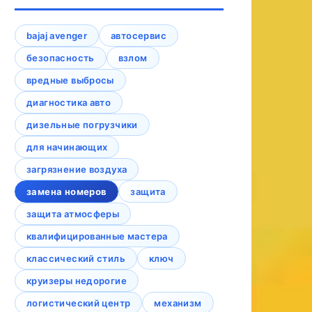
bajaj avenger
автосервис
безопасность
взлом
вредные выбросы
диагностика авто
дизельные погрузчики
для начинающих
загрязнение воздуха
замена номеров
защита
защита атмосферы
квалифицированные мастера
классический стиль
ключ
круизеры недорогие
логистический центр
механизм