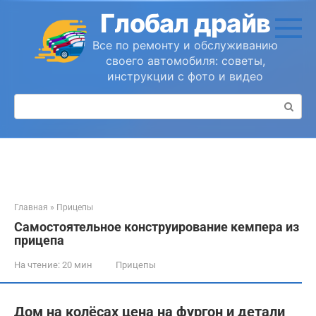
Перейти
Глобал драйв
к
контенту
Все по ремонту и обслуживанию
своего автомобиля: советы,
инструкции с фото и видео
Поиск:
Главная
»
Прицепы
Самостоятельное конструирование кемпера из
прицепа
На чтение:
20 мин
Прицепы
Дом на колёсах цена на фургон и детали