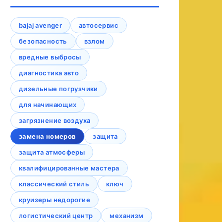
bajaj avenger
автосервис
безопасность
взлом
вредные выбросы
диагностика авто
дизельные погрузчики
для начинающих
загрязнение воздуха
замена номеров
защита
защита атмосферы
квалифицированные мастера
классический стиль
ключ
круизеры недорогие
логистический центр
механизм