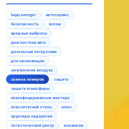
bajaj avenger
автосервис
безопасность
взлом
вредные выбросы
диагностика авто
дизельные погрузчики
для начинающих
загрязнение воздуха
замена номеров
защита
защита атмосферы
квалифицированные мастера
классический стиль
ключ
круизеры недорогие
логистический центр
механизм