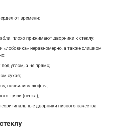
вердел от времени;
бли, плохо прижимают дворники к стеклу;
ти «лобовика» неравномерно, а также слишком
но;
под углом, а не прямо;
ом сухая;
сь, появились люфты;
го грязи (песка);
неоригинальные дворники низкого качества.
 стеклу