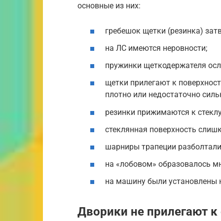
основные из них:
гребешок щетки (резинка) зат
на ЛС имеются неровности;
пружинки щеткодержателя осла
щетки прилегают к поверхнос
плотно или недостаточно силь
резинки прижимаются к стеклу 
стеклянная поверхность слишк
шарниры трапеции разболтали
на «лобовом» образовалось мно
на машину были установлены 
Дворики не прилегают к