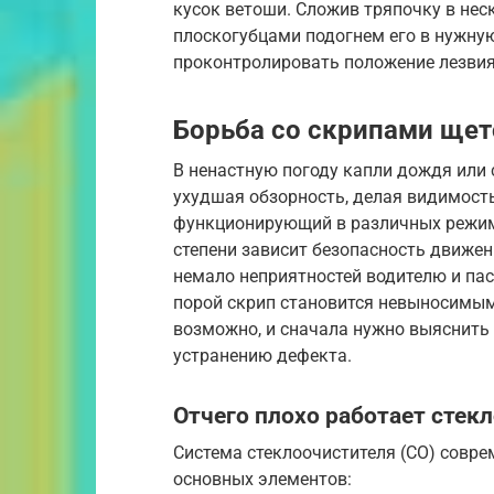
кусок ветоши. Сложив тряпочку в нес
плоскогубцами подогнем его в нужную
проконтролировать положение лезвия
Борьба со скрипами щет
В ненастную погоду капли дождя или
ухудшая обзорность, делая видимость
функционирующий в различных режима
степени зависит безопасность движен
немало неприятностей водителю и па
порой скрип становится невыносимым.
возможно, и сначала нужно выяснить 
устранению дефекта.
Отчего плохо работает стек
Система стеклоочистителя (СО) совре
основных элементов: