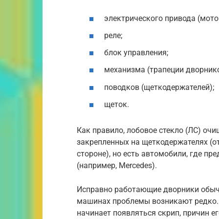
электрического привода (мото
реле;
блок управления;
механизма (трапеции дворнико
поводков (щеткодержателей);
щеток.
Как правило, лобовое стекло (ЛС) очи
закрепленных на щеткодержателях (о
стороне), но есть автомобили, где пр
(например, Mercedes).
Исправно работающие дворники обыч
машинах проблемы возникают редко. 
начинает появляться скрип, причин е