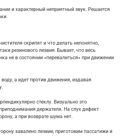
ание и характерный неприятный звук. Решается
ки.
истителя скрипят и что делать непонятно,
таки резинового лезвия. Бывает, что весь
инка не в состоянии «перевалиться» при движении
 воду, а идет против движения, издавая
у.
рпендикулярно стеклу. Визуально это
 приподнимания держателя. На слух дефект
рону, а при возврате шума нет.
торону завалено лезвие, приготовим пассатижи и