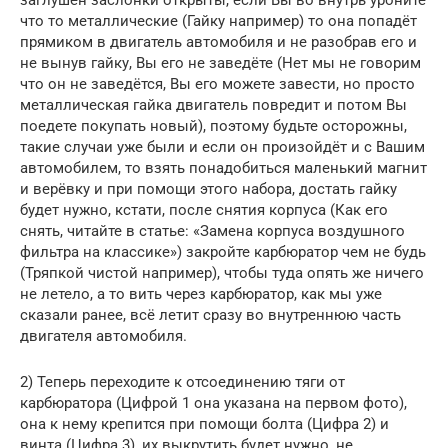
заглушён заслонки открыты, если Вы во внутрь уроните
что то металлические (Гайку например) то она попадёт
прямиком в двигатель автомобиля и не разобрав его и
не вынув гайку, Вы его не заведёте (Нет мы не говорим
что он не заведётся, Вы его можете завести, но просто
металлическая гайка двигатель повредит и потом Вы
поедете покупать новый), поэтому будьте осторожны,
такие случаи уже были и если он произойдёт и с Вашим
автомобилем, то взять понадобиться маленький магнит
и верёвку и при помощи этого набора, достать гайку
будет нужно, кстати, после снятия корпуса (Как его
снять, читайте в статье: «Замена корпуса воздушного
фильтра на классике») закройте карбюратор чем не будь
(Тряпкой чистой например), чтобы туда опять же ничего
не летело, а то вить через карбюратор, как мы уже
сказали ранее, всё летит сразу во внутреннюю часть
двигателя автомобиля.
2) Теперь переходите к отсоединению тяги от
карбюратора (Цифрой 1 она указана на первом фото),
она к нему крепится при помощи болта (Цифра 2) и
винта (Цифра 3), их выкрутить будет нужно, не