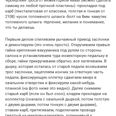
-кронштейн троса от инжекторной нивы (можно сделать
самому из любой прочной пластины) -прокладки под
карб (тексталитовая от классики, толстая и тонкая от
2108) -кусок топливного шланга -болт на 8мм -хамутик
топливного шланга -терпение, желание и понимание,
что ты делаешь
Первым делом спиливаем рычажный привод заслонки
и демонтируем (это очень просто). Откручиваем правые
гайки крепления вакуумника под рулем со стороны
салона и устанавливаем туда инжекторную педальку в
сборе, гайки прикручиваем обратно, все затягиваем. В
дырку, которая осталась от старой педали всовываем
трос заслонки, зацепляем кончик за ответную часть
педали, фиксирующую оплетку сдвигаем вверх в
овальном отверстии и фиксируем какой-нибудь
планкой (на фото ниже это видно). Далее снимаем
старый карб (если он был озон), кладем прокладки на
коллектор (сначала с овальной дыркой, потом толстую
с двумя дырами, потом тонкую с двумя дырами),
ставим карб, притягиваем, подключаем провода
(желтый на микровыключатель, коричневый к