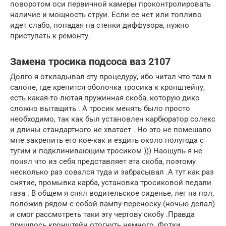
поворотом оси первичной камеры проконтролировать
наличие и мощность струи. Если ее нет или топливо
идет слабо, попадая на стенки диффузора, нужно
приступать к ремонту.
Замена тросика подсоса ваз 2107
Долго я откладывал эту процедуру, ибо читал что там в
салоне, где крепится оболочка тросика к кронштейну,
есть какая-то лютая пружинная скоба, которую дико
сложно вытащить . А тросик менять было просто
необходимо, так как был установлен карбюратор солекс
и длины стандартного не хватает . Но это не помешало
мне закрепить его кое-как и ездить около полугода с
тугим и подклинивающим тросиком ))) Наощупь я не
понял что из себя представляет эта скоба, поэтому
несколько раз совался туда и забрасывал .А тут как раз
снятие, промывка карба, установка тросиковой педали
газа . В общем я снял водительское сиденье, лег на пол,
положив рядом с собой лампу-переноску (ночью делал)
и смог рассмотреть таки эту чертову скобу .Правда
пришлось кронштейн отогнуть немного .Фотки