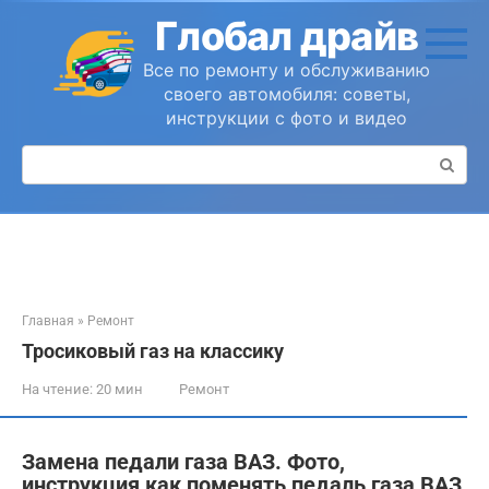
Перейти
Глобал драйв
к
контенту
Все по ремонту и обслуживанию
своего автомобиля: советы,
инструкции с фото и видео
Поиск:
Главная
»
Ремонт
Тросиковый газ на классику
На чтение:
20 мин
Ремонт
Замена педали газа ВАЗ. Фото,
инструкция как поменять педаль газа ВАЗ