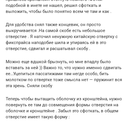
подобной в инете не нашел, решил сфоткать и
выложить, чтобы было понятно всем че там и как .
Для удобства снял также концевик, он просто
выкручивается .На самой скобе есть небольшое
отверстие . Я наточил ненужную китайскую отвертку с
фикспрайса наподобие шила и упираясь ей в это
отверстие, сдвигал и расшатывал скобу .
Можно еще вдшкой брызнуть, но мне впадлу было
вставать за ней )) Важно то, что нужно именно сдвигать
ее…Уцепиться пассатижами там негде особо, бить
молотком по отвертке тоже смысла нет — пружинит вся
эта хрень. Сняли скобу
Теперь чтобы вытащить оболочку из кронштейна, нужно
повернуть ее там до совмещения формы отверстия на
оболочке и кронштейне . Забыл это сфоткать, в общем
отверстие имеет такую форму :