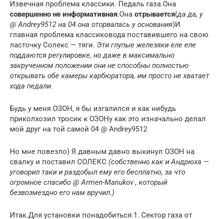
Извечная проблема классики. Педаль газа.Она
совершенно не информативная
.Она
отрывается
(
да да, у
@ Andrey9512 на 04 она оторвалась у основания
)И
главная проблема классиковода поставившего на свою
ласточку Солекс — тяги.
Эти глупые железяки еле еле
поддаются регулировке, но даже в максимально
закрученном положении они не способны полностью
открывать обе камеры карбюратора, им просто не хватает
хода педали.
Будь у меня ОЗОН, я бы изгалился и как нибудь
приколхозил тросик к ОЗОНу как это изначально делал
мой друг на той самой 04 @ Andrey9512
Но мне повезло) Я давным давно выкинул ОЗОН на
свалку и поставил СОЛЕКС
(собственно как и Андрюха —
уговорил таки и раздобыл ему его бесплатно, за что
огромное спасибо @ Armen-Manukov , который
безвозмездно его нам вручил.)
Итак.Для установки понадобиться:1. Сектор газа от