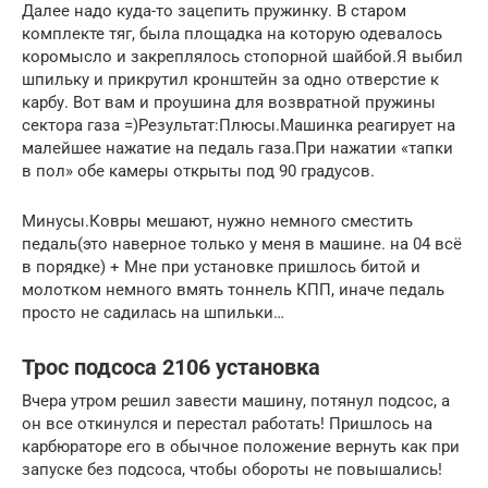
Далее надо куда-то зацепить пружинку. В старом
комплекте тяг, была площадка на которую одевалось
коромысло и закреплялось стопорной шайбой.Я выбил
шпильку и прикрутил кронштейн за одно отверстие к
карбу. Вот вам и проушина для возвратной пружины
сектора газа =)Результат:Плюсы.Машинка реагирует на
малейшее нажатие на педаль газа.При нажатии «тапки
в пол» обе камеры открыты под 90 градусов.
Минусы.Ковры мешают, нужно немного сместить
педаль(это наверное только у меня в машине. на 04 всё
в порядке) + Мне при установке пришлось битой и
молотком немного вмять тоннель КПП, иначе педаль
просто не садилась на шпильки…
Трос подсоса 2106 установка
Вчера утром решил завести машину, потянул подсос, а
он все откинулся и перестал работать! Пришлось на
карбюраторе его в обычное положение вернуть как при
запуске без подсоса, чтобы обороты не повышались!