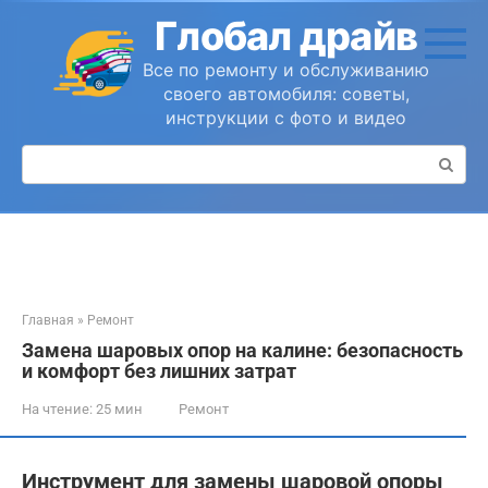
Перейти
Глобал драйв
к
контенту
Все по ремонту и обслуживанию
своего автомобиля: советы,
инструкции с фото и видео
Поиск:
Главная
»
Ремонт
Замена шаровых опор на калине: безопасность
и комфорт без лишних затрат
На чтение:
25 мин
Ремонт
Инструмент для замены шаровой опоры