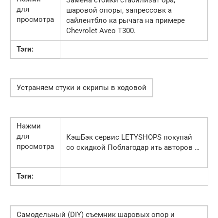
Замена стойки стабилизат ора,
для
шаровой опоры, запрессовк а
просмотра
сайлентбло ка рычага на примере
Chevrolet Aveo T300.
Тэги:
Устраняем стуки и скрипы в ходовой
Нажми
для
КэшБэк сервис LETYSHOPS покупай
просмотра
со скидкой Поблагодар ить авторов …
Тэги:
Самодельный (DIY) съемник шаровых опор и