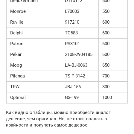
Denckermann
D110112
500
Monroe
L70003
550
Ruville
917210
600
Delphi
TC583
600
Patron
PS3101
600
Pekar
2108-2904185
600
Moog
LA-BJ-0063
650
Pilenga
TS-P 3142
700
TRW
JBJ 156
800
Optimal
G3-199
1000
Как видно с таблицы, можно приобрести аналог
дешевле, чем оригинал. Но, не стоит спадать в
крайности и покупать самое дешевое.