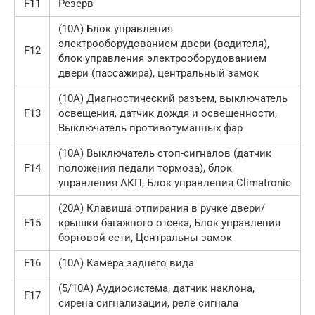
F11
Резерв
(10А) Блок управления
электрооборудованием двери (водителя),
F12
блок управления электрооборудованием
двери (пассажира), центральный замок
(10А) Диагностический разъем, выключатель
F13
освещения, датчик дождя и освещенности,
Выключатель противотуманных фар
(10А) Выключатель стоп-сигналов (датчик
F14
положения педали тормоза), блок
управления АКП, Блок управления Climatronic
(20А) Клавиша отпирания в ручке двери/
F15
крышки багажного отсека, Блок управления
бортовой сети, Центральны замок
F16
(10А) Камера заднего вида
(5/10А) Аудиосистема, датчик наклона,
F17
сирена сигнализации, реле сигнала