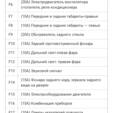
(20A) Электродвигатель вентилятора
F6
отопителя, реле кондиционера
F7
(10A) Передние и задние габариты-правые
F8
(10A) Передние и задние габариты — левые
F9
(20A) Обогреватель заднего стекла
F10
(15A) Задний противотуманный фонарь
F11
(10A) Дальний свет-левая фара
F12
(10A) Дальний свет- правая фара
F13
(10A) Звуковой сигнал
(15A) Фонари заднего хода, зеркала заднего
F14
вида на дверях
F15
(10A) Электрооборудование двигателя
F16
(15A) Комбинация приборов
F17
(10A) Лампы указателей поворота