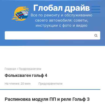
Перейти
Глобал драйв
к
контенту
Все по ремонту и обслуживанию
своего автомобиля: советы,
инструкции с фото и видео
Поиск:
Главная
»
Предохранители
Фольксваген гольф 4
На чтение:
20 мин
Предохранители
Распиновка модуля ПП и реле Гольф 3