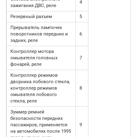
4
зажигания ДВС, реле
Резервный разъем
5
Прерыватель лампочек
поворотников передних и
6
задних, реле
Контроллер мотора
омывателя головных
7
фонарей, реле
Контроллер режимов
дворника лобового стекла,
контроллер режимов
8
омывателя лобового
стекла, реле
Зуммер ремней
безопасности передних
пассажиров, применяется
9
на автомобилях после 1995