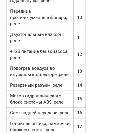
года выпуска, реле
Передние
противотуманные фонари,
10
реле
Двухтональный клаксон,
11
реле
+12В питание бензонасоса,
12
реле
Подогрев воздуха во
13
впускном коллекторе, реле
Резервный разъем, реле
14
Мотор гидравлического
15
блока системы ABS, реле
Свет задней передачи, реле
16
Головная оптика, лампочки
17
ближнего света, реле