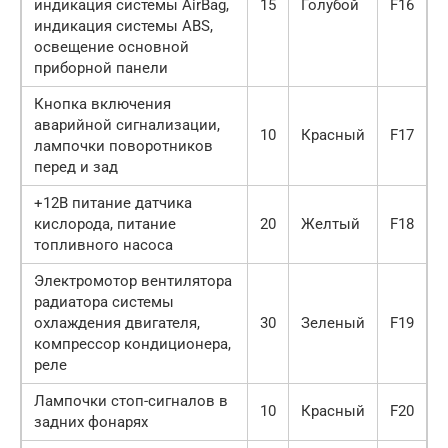
индикация системы AirBag,
15
Голубой
F16
индикация системы ABS,
освещение основной
приборной панели
Кнопка включения
аварийной сигнализации,
10
Красный
F17
лампочки поворотников
перед и зад
+12В питание датчика
кислорода, питание
20
Желтый
F18
топливного насоса
Электромотор вентилятора
радиатора системы
охлаждения двигателя,
30
Зеленый
F19
компрессор кондиционера,
реле
Лампочки стоп-сигналов в
10
Красный
F20
задних фонарях