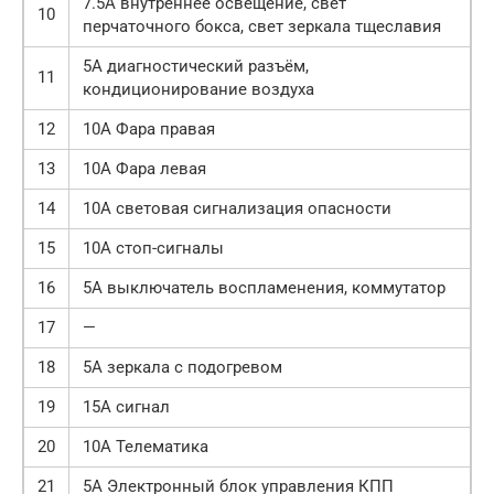
7.5A внутреннее освещение, свет
10
перчаточного бокса, свет зеркала тщеславия
5A диагностический разъём,
11
кондиционирование воздуха
12
10A Фара правая
13
10A Фара левая
14
10А световая сигнализация опасности
15
10А стоп-сигналы
16
5А выключатель воспламенения, коммутатор
17
—
18
5А зеркала с подогревом
19
15А сигнал
20
10А Телематика
21
5A Электронный блок управления КПП