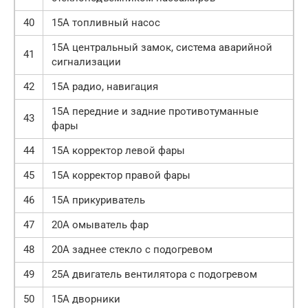
40
15А топливный насос
15А центральный замок, система аварийной
41
сигнализации
42
15А радио, навигация
15А передние и задние противотуманные
43
фары
44
15А корректор левой фары
45
15А корректор правой фары
46
15А прикуриватель
47
20А омыватель фар
48
20А заднее стекло с подогревом
49
25А двигатель вентилятора с подогревом
50
15А дворники