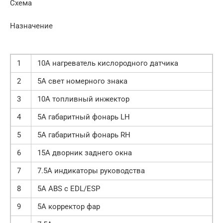
Схема
Назначение
1
10A нагреватель кислородного датчика
2
5A свет номерного знака
3
10A топливный инжектор
4
5A габаритный фонарь LH
5
5A габаритный фонарь RH
6
15A дворник заднего окна
7
7.5A индикаторы руководства
8
5A ABS с EDL/ESP
9
5A корректор фар