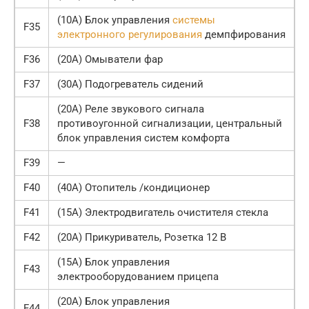
(10А) Блок управления
системы
F35
электронного регулирования
демпфирования
F36
(20А) Омыватели фар
F37
(30А) Подогреватель сидений
(20А) Реле звукового сигнала
F38
противоугонной сигнализации, центральный
блок управления систем комфорта
F39
—
F40
(40А) Отопитель /кондиционер
F41
(15А) Электродвигатель очистителя стекла
F42
(20А) Прикуриватель, Розетка 12 В
(15А) Блок управления
F43
электрооборудованием прицепа
(20А) Блок управления
F44