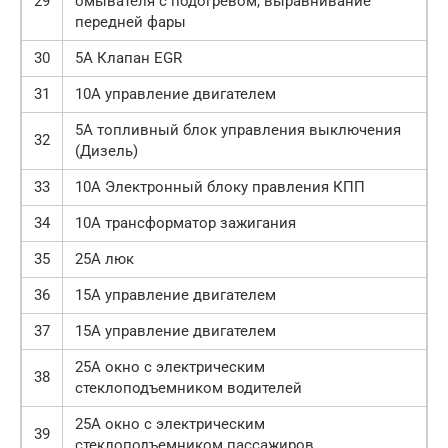
29
омывателя с подогревом, выравнивание
передней фары
30
5А Клапан EGR
31
10А управление двигателем
5А топливный блок управления выключения
32
(Дизель)
33
10A Электронный блоку правления КПП
34
10А трансформатор зажигания
35
25А люк
36
15А управление двигателем
37
15А управление двигателем
25А окно с электрическим
38
стеклоподъемником водителей
25А окно с электрическим
39
стеклоподъемником пассажиров