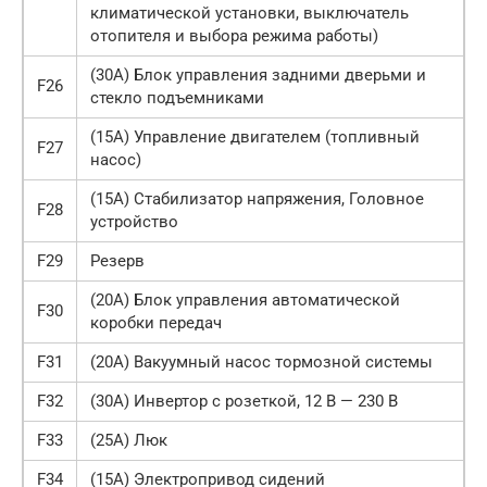
климатической установки, выключатель
отопителя и выбора режима работы)
(30А) Блок управления задними дверьми и
F26
стекло подъемниками
(15А) Управление двигателем (топливный
F27
насос)
(15А) Стабилизатор напряжения, Головное
F28
устройство
F29
Резерв
(20А) Блок управления автоматической
F30
коробки передач
F31
(20А) Вакуумный насос тормозной системы
F32
(30А) Инвертор с розеткой, 12 В — 230 В
F33
(25А) Люк
F34
(15А) Электропривод сидений