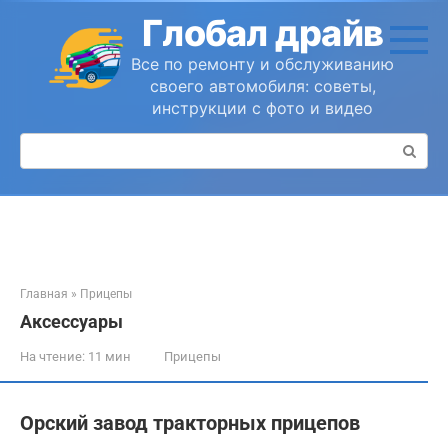
Перейти
Глобал драйв
к
контенту
Все по ремонту и обслуживанию
своего автомобиля: советы,
инструкции с фото и видео
Поиск:
Главная
»
Прицепы
Аксессуары
На чтение:
11 мин
Прицепы
Орский завод тракторных прицепов