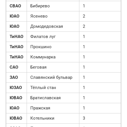
СВАО
Бибирево
1
ЮАО
Ясенево
2
ЮАО
Домодедовская
2
ТиНАО
Филатов луг
1
ТиНАО
Прокшино
1
ТиНАО
Коммунарка
1
САО
Беговая
1
ЗАО
Славянский бульвар
1
ЮЗАО
Тёплый стан
1
ЮВАО
Братиславская
1
ЮАО
Пражская
1
ЮВАО
Котельники
3