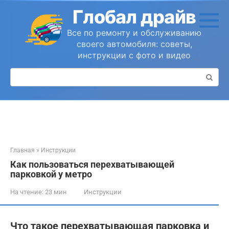
Перейти
Глобал драйв
к
контенту
Все по ремонту и обслуживанию
своего автомобиля: советы,
инструкции с фото и видео
Поиск:
Главная
»
Инструкции
Как пользоваться перехватывающей
парковкой у метро
На чтение:
23 мин
Инструкции
Что такое перехватывающая парковка и