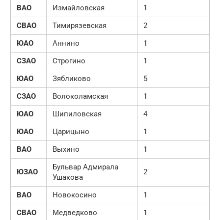
ВАО
Измайловская
1
СВАО
Тимирязевская
2
ЮАО
Аннино
1
СЗАО
Строгино
1
ЮАО
Зябликово
5
СЗАО
Волоколамская
1
ЮАО
Шипиловская
4
ЮАО
Царицыно
1
ВАО
Выхино
1
Бульвар Адмирала
ЮЗАО
2
Ушакова
ВАО
Новокосино
1
СВАО
Медведково
1