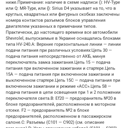
ниже.Примечание: наличие в схеме надписи (): HV-Type
или Q: MR-Type, или {}: Sirius D4 указывает на то, что в
круглых, квадратных или фигурных скобках заключены
номера контактов разъемов блоков управления
двигателем указанных в примечании типов.
Практически, до настоящего времени все автомобили
Shevrolel, выпускаемые в Украине оснащались блоками
типа HV-240.А: Верхние горизонтальные линии — линии
подачи питания при различных условиях:Цепь 30 —
подача питания непосредственно от АКБ, минуя
переключатель замка зажигания.Цепь 15 — подача
питания при включенном зажигании и стартере.Цепь
15А — подача питания при включенном зажигании и
выключенном стартере.Цепь 15С — подача питания при
включенном зажигании и режиме «АСС».Цепь 58 —
подача питания в цепи освещения при 1 и 2 положении
переключателя света.В: Ef20 — предохранитель №20 в
блоке предохранителей, расположенном в моторном
отсеке. F2 — предохранитель №2 в блоке
предохранителей, расположенном в пассажирском
салоне.С: Разъемы (С101 — С902) (см. описание