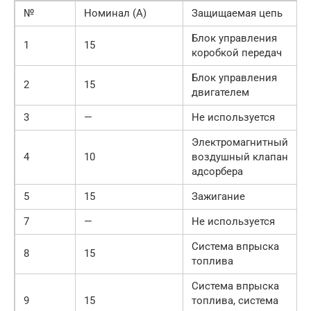
№
Номинал (А)
Защищаемая цепь
Блок управления
1
15
коробкой передач
Блок управления
2
15
двигателем
3
—
Не используется
Электромагнитный
4
10
воздушный клапан
адсорбера
5
15
Зажигание
7
—
Не используется
Система впрыска
8
15
топлива
Система впрыска
9
15
топлива, система