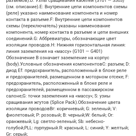
разъемов).D: Узлы сращивания кабелей (S101 — S303)
(см. описание).Е: Внутренние цепи компонентов схемы
(реле) указано наименование компонента и номер
контакта в разъеме.F: Внутренние цепи компонентов
схемы (переключатель) указаны наименование
компонента, номер контакта в разъеме и цепи внешних
соединений.G: Аббревиатуры, обозначающие цвет
изоляции проводов.Н: Нижняя горизонтальная линия:
линия заземления на «массу» (G101 — G401)
Обозначение В означает заземление на корпус
(body).Условные обозначения компонентовС: разъем; D:
диод Ef: предохранитель, расположенный в блоке реле
и предохранителей, размещенном в моторном отсеке; F:
предохранитель, расположенный в блоке реле и
предохранителей, размещенном в пассажирском
салоне;G: точки заземления на «массу»; S: узиы
сращивания жгутов (Splice Pack).Обозначение цвета
изоляции проводовВг: коричневый; G: зеленый; V:
фиолетовый; Р: розовый; В: черный;W: белый; Or:
оранжевый; Lg: светло-зеленый; Sb: небесно-
голубой;PLL: пурпурный.R: красный; L: синий; Y: желтый;
Gr: серый;