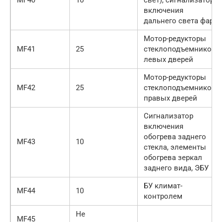
включения
дальнего света фар
Мотор-редукторы
MF41
25
стеклоподъемников
левых дверей
Мотор-редукторы
MF42
25
стеклоподъемников
правых дверей
Сигнализатор
включения
обогрева заднего
MF43
10
стекла, элементы
обогрева зеркал
заднего вида, ЭБУ
БУ климат-
MF44
10
контролем
Не
MF45