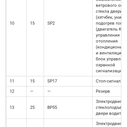
ветрового окна
стекла двери з
(хэтчбек, униве
10
15
SP2
подогрев топл
(двигатель К9К
управления си
отопления
(кондициони­р
и вентиляции с
блок управлен
охранной
сигнализацией
11
15
SP17
Стоп-сигнал
12
—
—
Резерв
Электродвигат
13
25
BP55
стеклоподъем
двери водител
Электродвигат