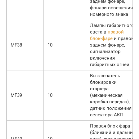
заднем фонаре,
фонари освещения
номерного знака
Лампы габаритного
света в
правой
блок-фаре
и правом
MF38
10
заднем фонаре,
сигнализатор
включения
габаритных огней
Выключатель
блокировки
стартера
MF39
10
(механическая
коробка передач),
датчик положения
селектора АКП
Правая блок-фара
(ближний и дальний
MF40
10
свет), сигнализатор