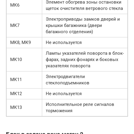
Элемент обогрева зоны остановки
МК6
щеток очистителя ветрового стекла
Электроприводы замков дверей и
МК7
крышки багажника (двери
багажного отделения)
МК8, МК9
Не используется
Лампы указателей поворота в блок-
МК10
фарах, задних фонарях и боковых
указателях поворота
Электродвигатели
МК11
стеклоподъемников
МК12
Не используется
Исполнительное реле сигналов
МК13
торможения