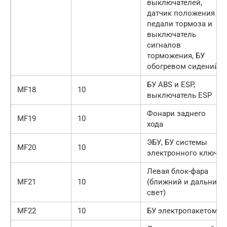
выключателей,
датчик положения
педали тормоза и
выключатель
сигналов
торможения, БУ
обогревом сидений
БУ ABS и ESP,
MF18
10
выключатель ESP
Фонари заднего
MF19
10
хода
ЭБУ, БУ системы
MF20
10
электронного ключа
Левая блок-фара
MF21
10
(ближний и дальний
свет)
MF22
10
БУ электропакетом