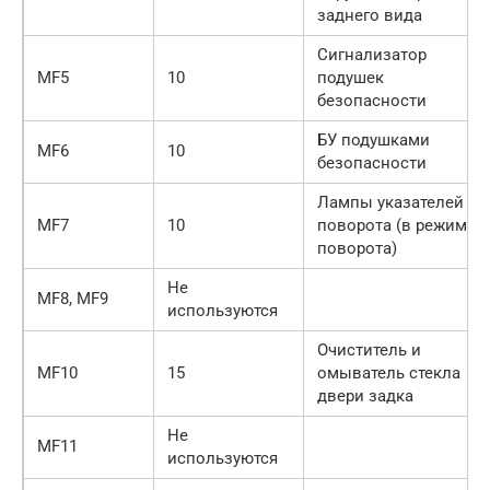
заднего вида
Сигнализатор
MF5
10
подушек
безопасности
БУ подушками
MF6
10
безопасности
Лампы указателей
MF7
10
поворота (в режиме
поворота)
Не
MF8, MF9
используются
Очиститель и
MF10
15
омыватель стекла
двери задка
Не
MF11
используются