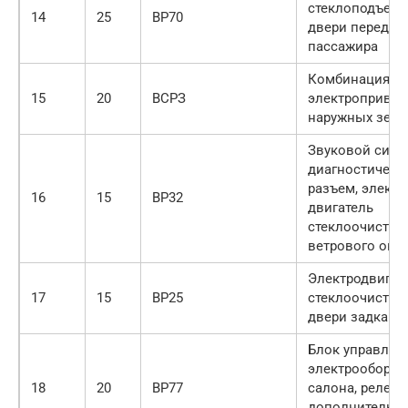
стеклоподъем
14
25
BP70
двери перед­не
пассажира
Комбинация пр
15
20
ВСРЗ
электропривод
наружных зерк
Звуковой сигна
диагностическ
разъем, электр
16
15
ВР32
двигатель
стеклоочистит
ветрового окн
Электродвигат
17
15
ВР25
стеклоочистит
двери задка
Блок управлен
электрообору
18
20
ВР77
салона, реле
дополнительн