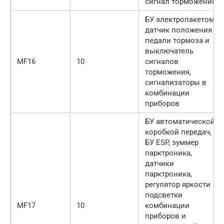
сигнал торможения
БУ электропакетом,
датчик положения
педали тормоза и
выключатель
MF16
10
сигналов
торможения,
сигнализаторы в
комбинации
приборов
БУ автоматической
коробкой передач,
БУ ESP, зуммер
парктроника,
датчики
парктроника,
регулятор яркости
подсветки
MF17
10
комбинации
приборов и