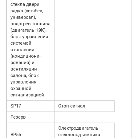
стекла двери
задка (хэтчбек,
универсал),
подогрев топлива
(двигатель К9К),
блок управления
системой
отопления
(кондициони-
рования) и
вентиляции
салона, блок
управления
охранной
сигнализацией
SP17
Стоп-сигнал
Резерв
Электродвигатель
BP55
стеклоподъемника