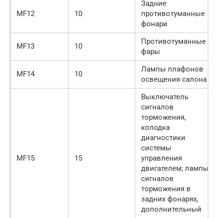
Задние
MF12
10
противотуманные
фонари
Противотуманные
MF13
10
фары
Лампы плафонов
MF14
10
освещения салона
Выключатель
сигналов
торможения,
колодка
диагностики
системы
MF15
15
управления
двигателем; лампы
сигналов
торможения в
задних фонарях,
дополнительный