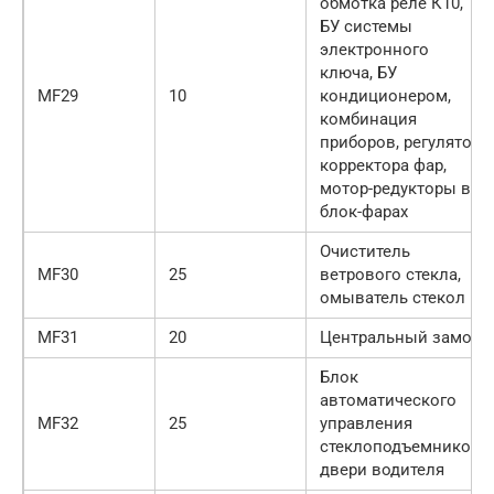
обмотка реле К10,
БУ системы
электронного
ключа, БУ
MF29
10
кондиционером,
комбинация
приборов, регулятор
корректора фар,
мотор-редукторы в
блок-фарах
Очиститель
MF30
25
ветрового стекла,
омыватель стекол
MF31
20
Центральный замок
Блок
автоматического
MF32
25
управления
стеклоподъемником
двери водителя