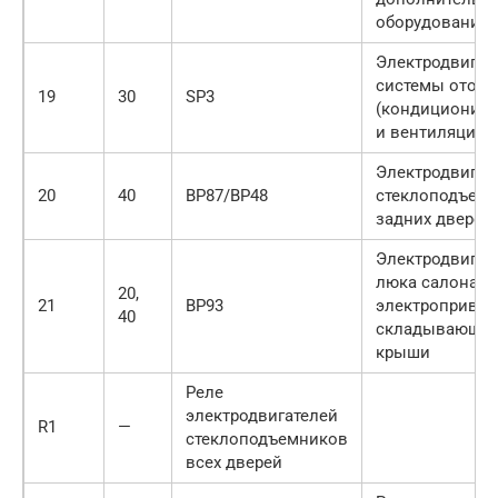
оборудования
Электродвигат
системы отопл
19
30
SP3
(кондициони­р
и вентиляции 
Электродвигат
20
40
BP87/BP48
стеклоподъем
задних дверей
Электродвигат
люка салона,
20,
21
BP93
электропривод
40
складывающей
крыши
Реле
электродвигателей
R1
—
стеклоподъемников
всех дверей