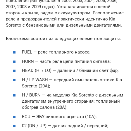
поколения (выпускался в 2002, 2003, 2004, 2005, 2006,
2007, 2008 и 2009 годах). Устанавливается с левой
стороны крыла, рядом с аккумулятором. Расположение
реле и предохранителей практически идентично Kia
Sorento с бензиновыми или дизельными двигателями.
Блок-схема состоит из следующих элементов защиты:
FUEL — реле топливного насоса;
HORN — часть реле цепи питания сигнала;
HEAD (HI / LO) — дальний / ближний свет фар;
H / LP WASH — передний омыватель оптики Kia
Sorento (20А);
H / BURN — на моделях Kia Sorento с дизельным
двигателем внутреннего сгорания: топливный
обогрев салона (20А);
ECU — ЭБУ силового агрегата (10А);
02 (DN / UP) — датчик задний / передний;