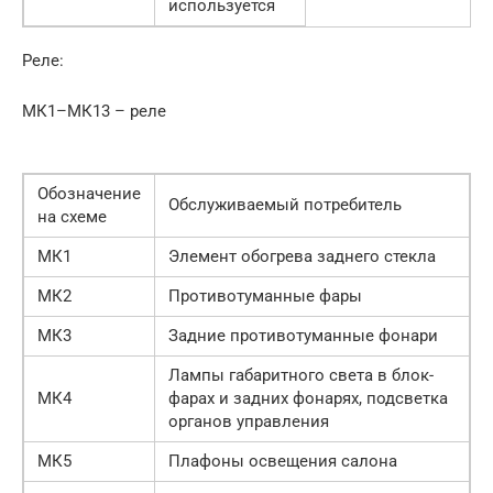
используется
Реле:
МК1–МК13 – реле
Обозначение
Обслуживаемый потребитель
на схеме
МК1
Элемент обогрева заднего стекла
МК2
Противотуманные фары
МК3
Задние противотуманные фонари
Лампы габаритного света в блок-
МК4
фарах и задних фонарях, подсветка
органов управления
МК5
Плафоны освещения салона