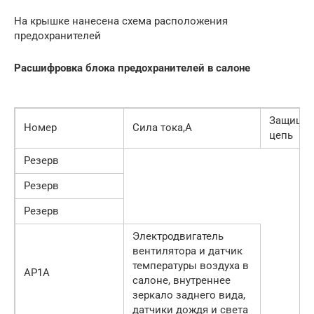
На крышке нанесена схема расположения
предохранителей
Расшифровка блока предохранителей в салоне
Защища
Номер
Сила тока,А
цепь
Резерв
Резерв
Резерв
Электродвигатель
вентилятора и датчик
температуры воздуха в
АР1А
салоне, внутреннее
зеркало заднего вида,
датчики дождя и света