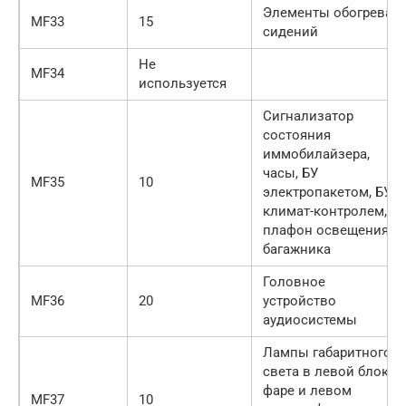
Элементы обогрева
MF33
15
сидений
Не
MF34
используется
Сигнализатор
состояния
иммобилайзера,
часы, БУ
MF35
10
электропакетом, БУ
климат-контролем,
плафон освещения
багажника
Головное
MF36
20
устройство
аудиосистемы
Лампы габаритного
света в левой блок-
фаре и левом
MF37
10