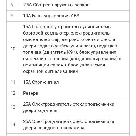
8
7,5А Обогрев наружных зеркал
9
10А Блок управления ABS
15А Головное устройство аудиосистемы,
бортовой компьютер, электродвигатель
омывателей фар, ветрового окна и стекла
двери задка (хэтчбек, универсал), подогрев
10
топлива (двигатель К9К), блок управления
системой отопления (кондициони­рования) и
вентиляции салона, блок управления
охранной сигнализацией
11
15А Стоп-сигнал
12
Резерв
25А Электродвигатель стеклоподъемника
13
двери водителя
25А Электродвигатель стеклоподъемника
14
двери перед­него пассажира