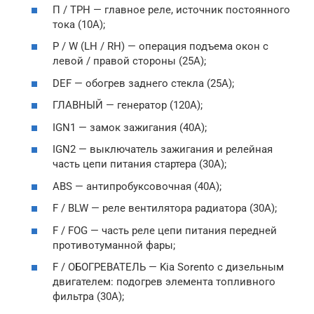
П / ТРН — главное реле, источник постоянного
тока (10А);
P / W (LH / RH) — операция подъема окон с
левой / правой стороны (25А);
DEF — обогрев заднего стекла (25А);
ГЛАВНЫЙ — генератор (120А);
IGN1 — замок зажигания (40А);
IGN2 — выключатель зажигания и релейная
часть цепи питания стартера (30А);
ABS — антипробуксовочная (40А);
F / BLW — реле вентилятора радиатора (30А);
F / FOG — часть реле цепи питания передней
противотуманной фары;
F / ОБОГРЕВАТЕЛЬ — Kia Sorento с дизельным
двигателем: подогрев элемента топливного
фильтра (30А);