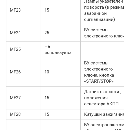
Лампы указателей
поворота (в режиме
MF23
15
аварийной
сигнализации)
БУ системы
MF24
25
электронного ключа
Не
MF25
используется
БУ системы
электронного
MF26
10
ключа, кнопка
«START/STOP»
Датчик скорости ,
MF27
15
положения
селектора АКПП
MF28
15
Катушки зажигания
БУ электропакетом,