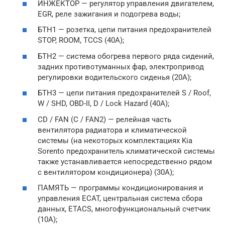
ИНЖЕКТОР — регулятор управления двигателем,
EGR, реле зажигания и подогрева воды;
БТН1 — розетка, цепи питания предохранителей
STOP, ROOM, TCCS (40А);
БТН2 — система обогрева первого ряда сидений,
задних противотуманных фар, электропривод
регулировки водительского сиденья (20А);
БТН3 — цепи питания предохранителей S / Roof,
W / SHD, OBD-II, D / Lock Hazard (40A);
CD / FAN (C / FAN2) — релейная часть
вентилятора радиатора и климатической
системы (на некоторых комплектациях Kia
Sorento предохранитель климатической системы
также устанавливается непосредственно рядом
с вентилятором кондиционера) (30А);
ПАМЯТЬ — программы кондиционирования и
управления ECAT, центральная система сбора
данных, ETACS, многофункциональный счетчик
(10А);