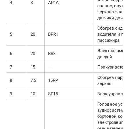
4
3
АР1А
салоне, внутре
зеркало заднег
датчики дождя 
Обогрев сиден
5
20
BPR1
водителя и пер
пассажира
Электрозамки 
6
20
BR3
дверей
7
15
—
Прикуриватель
Обогрев наруж
8
7,5
15RP
зеркал
9
10
SP15
Блок управлен
Головное устр
аудиосистемы,
бортовой комп
электродвигат
омывателей фа