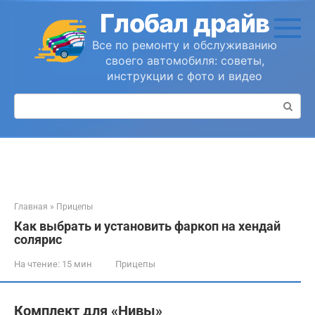
Перейти
Глобал драйв
к
контенту
Все по ремонту и обслуживанию
своего автомобиля: советы,
инструкции с фото и видео
Поиск:
Главная
»
Прицепы
Как выбрать и установить фаркоп на хендай
солярис
На чтение:
15 мин
Прицепы
Комплект для «Нивы»