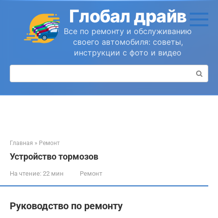
Перейти
Глобал драйв
к
контенту
Все по ремонту и обслуживанию
своего автомобиля: советы,
инструкции с фото и видео
Поиск:
Главная
»
Ремонт
Устройство тормозов
На чтение:
22 мин
Ремонт
Руководство по ремонту