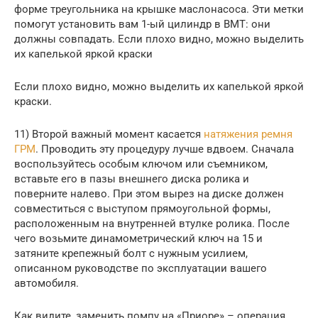
форме треугольника на крышке маслонасоса. Эти метки
помогут установить вам 1-ый цилиндр в ВМТ: они
должны совпадать. Если плохо видно, можно выделить
их капелькой яркой краски
Если плохо видно, можно выделить их капелькой яркой
краски.
11) Второй важный момент касается
натяжения ремня
ГРМ
. Проводить эту процедуру лучше вдвоем. Сначала
воспользуйтесь особым ключом или съемником,
вставьте его в пазы внешнего диска ролика и
поверните налево. При этом вырез на диске должен
совместиться с выступом прямоугольной формы,
расположенным на внутренней втулке ролика. После
чего возьмите динамометрический ключ на 15 и
затяните крепежный болт с нужным усилием,
описанном руководстве по эксплуатации вашего
автомобиля.
Как видите, заменить помпу на «Приоре» – операция