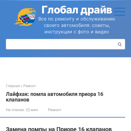
Перейти
Глобал драйв
к
контенту
Все по ремонту и обслуживанию
своего автомобиля: советы,
инструкции с фото и видео
Поиск:
Главная
»
Ремонт
Лайфхак: помпа автомобиля приора 16
клапанов
На чтение:
22 мин
Ремонт
Замена помпы на Приоре 16 клапанов