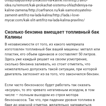
ohlazhdayushhey-zhidkosti-na-kaline.htmlhttp://avto-
idea.ru/remont/kak-prokachat-sistemu-ohlazhdeniya-na-
kaline-zamena/http://carfrance.ru/kak-samostoyatelno-
zamenit-antifriz-na-lada-kalina/http://lada.i-love-
mycar.com/kak-slit-antifriz-na-lada-kalina-pravilno/
Сколько бензина вмещает топливный бак
Калины
В независимости от того, из какого материала
изготовлен топливный бак вашей машины: металл или
пластик, его объем одинаков и составляет 50 литров.
Здесь уже каждый решает на своем усмотрение,
сколько бензина заливать, но стоит отметить, что
нежелательно допускать такой ситуации, при которой
двигатель заглохнет из-за того, что закончился бензин.
Если часто бензонасос будет работать так сказать
«всухую», то это чревато негативным исходом, в том
числе — полным выходом из строя мотора
бензонасоса. Так что, при падении уровня топлива в
баке до красной отметки, желательно заправиться.