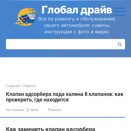
Перейти
Глобал драйв
к
контенту
Все по ремонту и обслуживанию
своего автомобиля: советы,
инструкции с фото и видео
Поиск:
Главная
»
Ремонт
Клапан адсорбера лада калина 8 клапанов: как
проверить, где находится
На чтение:
22 мин
Ремонт
Как заменить клапан адсорбера