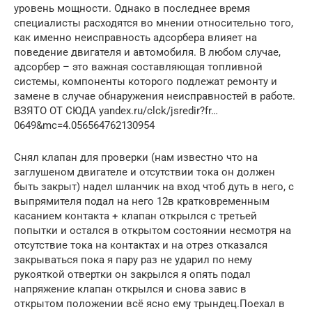
уровень мощности. Однако в последнее время
специалисты расходятся во мнении относительно того,
как именно неисправность адсорбера влияет на
поведение двигателя и автомобиля. В любом случае,
адсорбер – это важная составляющая топливной
системы, компоненты которого подлежат ремонту и
замене в случае обнаружения неисправностей в работе.
ВЗЯТО ОТ СЮДА yandex.ru/clck/jsredir?fr…
0649&mc=4.056564762130954
Снял клапан для проверки (нам известно что на
заглушеном двигателе и отсутствии тока он должен
быть закрыт) надел шланчик на вход чтоб дуть в него, с
выпрямителя подал на него 12в кратковременным
касанием контакта + клапан открылся с третьей
попытки и остался в открытом состоянии несмотря на
отсутствие тока на контактах и на отрез отказался
закрываться пока я пару раз не ударил по нему
рукояткой отвертки он закрылся я опять подал
напряжение клапан открылся и снова завис в
открытом положении всё ясно ему трындец.Поехал в