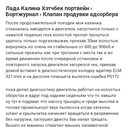
Лада Калина Хэтчбек портвейн ›
Бортжурнал › Клапан продувки адсорбера
После продолжительной поездки моя калинка
отказалась заводится и двигатель запустился только с
нажатой педалью газа холостой пропал тронуться
удалось только подгазовывая, проехав 30км холостые
вернулись но очень не стабильные от 600 до 900об и
сильные провалы как при трогании с места так и во
время движения после очередной остановки и
повторного запуска двигателя загорелся чек, приехав
домой вставил в диагностическую колодку адаптер ELM
327 mini и на дисплее планшета вылезла ошибка Р0172
пока делал диагностику двигатель работал на холостых
оборотах и вдруг под задним сиденьем что-то завыло
ну тут я подумал что насосу трындец и среди мыслей в
голове промелькнул звук пылесоса когда заткнеш
шланг и крыльчатка начинает вращаться в разряжении
без нагрузки, заглушил двигло бак начал трещать.
Вышел из машины открутил крышку заправочной