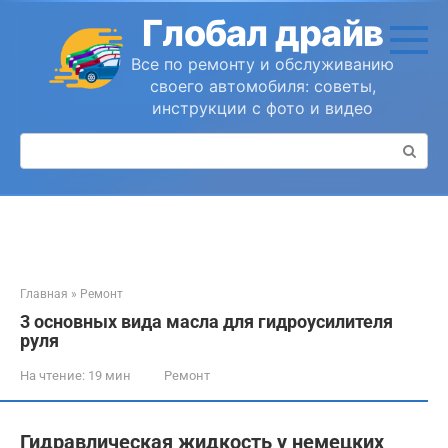
Перейти
Глобал драйв
к
контенту
Все по ремонту и обслуживанию
своего автомобиля: советы,
инструкции с фото и видео
Поиск:
Главная
»
Ремонт
3 основных вида масла для гидроусилителя
руля
На чтение:
19 мин
Ремонт
Гидравлическая жидкость у немецких