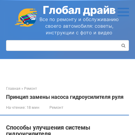
Перейти
Глобал драйв
к
контенту
Все по ремонту и обслуживанию
своего автомобиля: советы,
инструкции с фото и видео
Поиск:
Главная
»
Ремонт
Принцип замены насоса гидроусилителя руля
На чтение:
18 мин
Ремонт
Способы улучшения системы
гидроусилителя