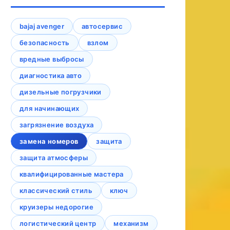
bajaj avenger
автосервис
безопасность
взлом
вредные выбросы
диагностика авто
дизельные погрузчики
для начинающих
загрязнение воздуха
замена номеров
защита
защита атмосферы
квалифицированные мастера
классический стиль
ключ
круизеры недорогие
логистический центр
механизм