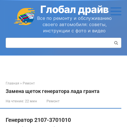
Перейти
Глобал драйв
к
контенту
Все по ремонту и обслуживанию
своего автомобиля: советы,
инструкции с фото и видео
Поиск:
Главная
»
Ремонт
Замена щеток генератора лада гранта
На чтение:
22 мин
Ремонт
Генератор 2107-3701010