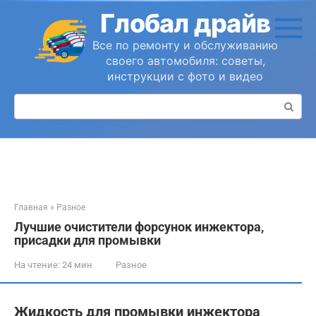
Перейти
Глобал драйв
к
контенту
Все по ремонту и обслуживанию
своего автомобиля: советы,
инструкции с фото и видео
Поиск:
Главная
»
Разное
Лучшие очистители форсунок инжектора,
присадки для промывки
На чтение:
24 мин
Разное
Жидкость для промывки инжектора