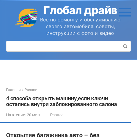
Перейти
Глобал драйв
к
контенту
Все по ремонту и обслуживанию
своего автомобиля: советы,
инструкции с фото и видео
Поиск:
Главная
»
Разное
4 способа открыть машину,если ключи
остались внутри заблокированного салона
На чтение:
20 мин
Разное
Открытие багажника авто – без