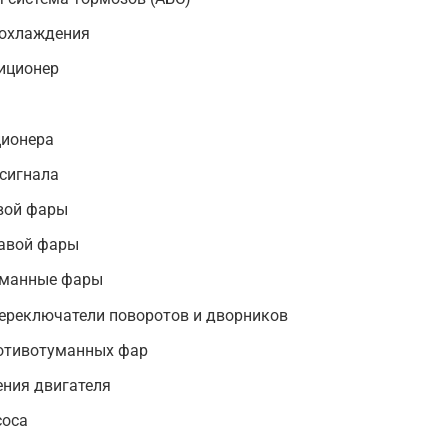
 охлаждения
диционер
ционера
 сигнала
евой фары
равой фары
уманные фары
ереключатели поворотов и дворников
ротивотуманных фар
ения двигателя
соса