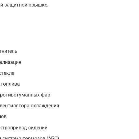
ей защитной крышке.
анитель
ализация
стекла
 топлива
 противотуманных фар
 вентилятора охлаждения
лов
ектропривод сидений
 система тормозов (АБС)