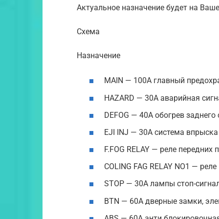
Актуальное назначение будет на Ваш
Схема
Назначение
MAIN — 100A главный предохр
HAZARD — 30A аварийная сигн
DEFOG — 40A обогрев заднего 
EJI INJ — 30A система впрыска
F.FOG RELAY — реле передних
COLING FAG RELAY NO1 — реле
STOP — 30A лампы стоп-сигна
BTN — 60A дверные замки, эл
ABS — 60A анти блокировочная