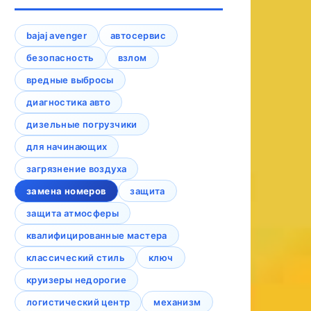
bajaj avenger
автосервис
безопасность
взлом
вредные выбросы
диагностика авто
дизельные погрузчики
для начинающих
загрязнение воздуха
замена номеров
защита
защита атмосферы
квалифицированные мастера
классический стиль
ключ
круизеры недорогие
логистический центр
механизм