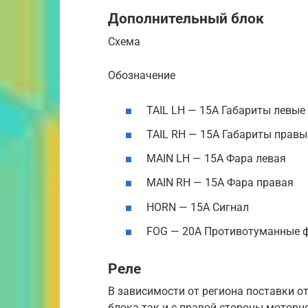
Дополнительный блок
Схема
Обозначение
TAIL LH — 15A Габариты левые
TAIL RH — 15A Габариты правы
MAIN LH — 15A Фара левая
MAIN RH — 15A Фара правая
HORN — 15A Сигнал
FOG — 20A Противотуманные 
Реле
В зависимости от региона поставки о
блока так и с правой стороны моторно