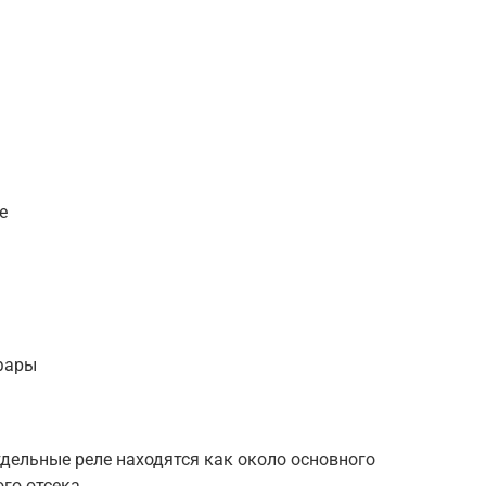
е
фары
тдельные реле находятся как около основного
го отсека.