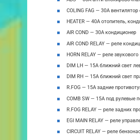
COLING FAG — 30A вентилятор
HEATER — 40A отопитель, кон
AIR COND — 30A кондиционер
AIR COND RELAY — реле конди
HORN RELAY — реле звукового
DIM LH — 15A ближний свет л
DIM RH — 15A ближний свет п
R.FOG — 15A задние противот
COMB SW — 15A под рулевые п
R.FOG RELAY — реле задних п
EGI MAIN RELAY — реле управл
CIRCUIT RELAY — реле бензона