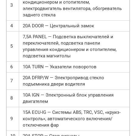
кондиционером и отопителем,
3
электродвигатель вентилятора, обогреватель
заднего стекла
4
20A DOOR — Центральный замок
7,5A PANEL — Подсветка выключателей и
переключателей, подсветка панели
5
управления кондиционером и отопителем,
подсветка магнитолы
6
10A TURN — Указатели поворотов
20A DFRP/W — Электропривод стекло
7
подъемника двери водителя
10A IGN — Электронный блок управления
8
двигателем
15A ECU-IG — Системы ABS, TRC, VSC, «круиз-
9
контроль», автоматического включения/
отключения фар