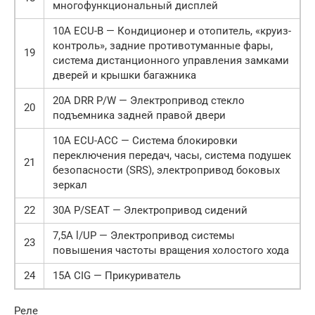
многофункциональный дисплей
10A ECU-B — Кондиционер и отопитель, «круиз-
контроль», задние противотуманные фары,
19
система дистанционного управления замками
дверей и крышки багажника
20A DRR P/W — Электропривод стекло
20
подъемника задней правой двери
10A ECU-ACC — Система блокировки
переключения передач, часы, система подушек
21
безопасности (SRS), электропривод боковых
зеркал
22
30A P/SEAT — Электропривод сидений
7,5A l/UP — Электропривод системы
23
повышения частоты вращения холостого хода
24
15A CIG — Прикуриватель
Реле