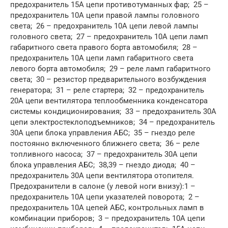
предохранитель 15А цепи противотуманных фар; 25 –
предохранитель 10А цепи правой лампы головного
света; 26 – предохранитель 10А цепи левой лампы
головного света; 27 – предохранитель 10А цепи ламп
габаритного света правого борта автомобиля; 28 –
предохранитель 10А цепи ламп габаритного света
левого борта автомобиля; 29 – реле ламп габаритного
света; 30 – резистор предварительного возбуждения
генератора; 31 – реле стартера; 32 – предохранитель
20А цепи вентилятора теплообменника конденсатора
системы кондиционирования; 33 – предохранитель 30А
цепи электростеклоподъемников; 34 – предохранитель
30А цепи блока управления АБС; 35 – гнездо реле
постоянно включенного ближнего света; 36 – реле
топливного насоса; 37 – предохранитель 30А цепи
блока управления АБС; 38,39 – гнездо диода; 40 –
предохранитель 30А цепи вентилятора отопителя.
Предохранители в салоне (у левой ноги внизу):1 –
предохранитель 10А цепи указателей поворота; 2 –
предохранитель 10А цепей АБС, контрольных ламп в
комбинации приборов; 3 – предохранитель 10А цепи