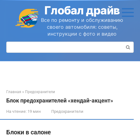
Перейти
Глобал драйв
к
контенту
Все по ремонту и обслуживанию
своего автомобиля: советы,
инструкции с фото и видео
Поиск:
Главная
»
Предохранители
Блок предохранителей «хендай-акцент»
На чтение:
19 мин
Предохранители
Блоки в салоне