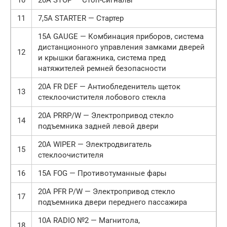
10
20A STOP — Стоп-сигналы
11
7,5A STARTER — Стартер
15A GAUGE — Комбинация приборов, система
дистанци­онного управления замками дверей
12
и крышки багажника, система пред
натяжителей ремней безопасности
20A FR DEF — Антиобледенитель щеток
13
стеклоочистителя лобового стекла
20A PRRP/W — Электропривод стекло
14
подъемника задней левой двери
20A WIPER — Электродвигатель
15
стеклоочистителя
16
15A FOG — Противотуманные фары
20A PFR P/W — Электропривод стекло
17
подъемника двери переднего пассажира
10A RADIO №2 — Магнитола,
18