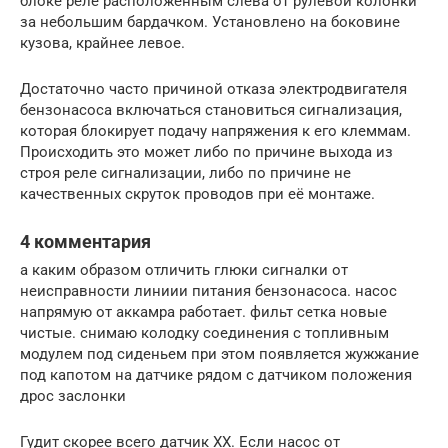
блоке реле расположенным слева от рулевой колонки
за небольшим бардачком. Установлено на боковине
кузова, крайнее левое.
Достаточно часто причиной отказа электродвигателя
бензонасоса включаться становиться сигнализация,
которая блокирует подачу напряжения к его клеммам.
Происходить это может либо по причине выхода из
строя реле сигнализации, либо по причине не
качественных скруток проводов при её монтаже.
4 комментария
а каким образом отличить глюки сигналки от
неисправности линиии питания бензонасоса. насос
напрямую от аккамра работает. фильт сетка новые
чистые. снимаю колодку соединения с топливным
модулем под сиденьем при этом появляется жужжание
под капотом на датчике рядом с датчиком положения
дрос заслонки
Гудит скорее всего датчик ХХ. Если насос от