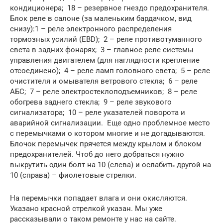
кондиционера; 18 – резервное гнездо предохранителя.
Блок реле в салоне (за маленьким бардачком, вид
снизу):1 – реле электронного распределения
тормозных усилий (EBD); 2 – реле противотуманного
света в задних фонарях; 3 – главное реле системы
управления двигателем (для наглядности крепление
отсоединено); 4 – реле ламп головного света; 5 – реле
очистителя и омывателя ветрового стекла; 6 – реле
АБС; 7 – реле электростеклоподъемников; 8 – реле
обогрева заднего стекла; 9 – реле звукового
сигнализатора; 10 – реле указателей поворота и
аварийной сигнализации. Еще одно проблемное место
с перемычками о котором многие и не догадываются.
Блочок перемычек прячется между крылом и блоком
предохранителей. Чтоб до него добраться нужно
выкрутить один болт на 10 (слева) и ослабить другой на
10 (справа) – фиолетовые стрелки.
На перемычки попадает влага и они окисляются.
Указано красной стрелкой указан. Мы уже
рассказывали о таком ремонте у нас на сайте.