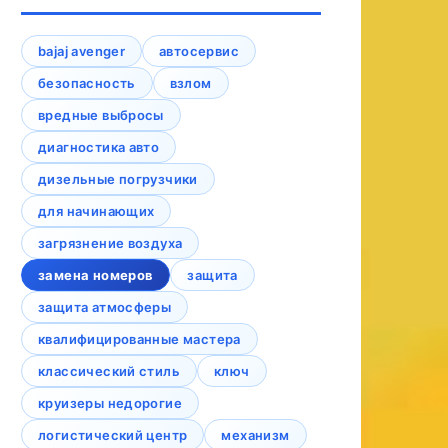
bajaj avenger
автосервис
безопасность
взлом
вредные выбросы
диагностика авто
дизельные погрузчики
для начинающих
загрязнение воздуха
замена номеров
защита
защита атмосферы
квалифицированные мастера
классический стиль
ключ
круизеры недорогие
логистический центр
механизм