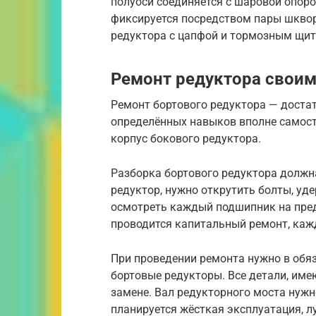
полуоси соединяется с шаровой опор
фиксируется посредством пары шквор
редуктора с цапфой и тормозным щит
Ремонт редуктора свои
Ремонт бортового редуктора — достат
определённых навыков вполне самост
корпус бокового редуктора.
Разборка бортового редуктора должна
редуктор, нужно открутить болты, у
осмотреть каждый подшипник на пред
проводится капитальный ремонт, каж
При проведении ремонта нужно в обя
бортовые редукторы. Все детали, им
замене. Вал редукторного моста нужн
планируется жёсткая эксплуатация, л