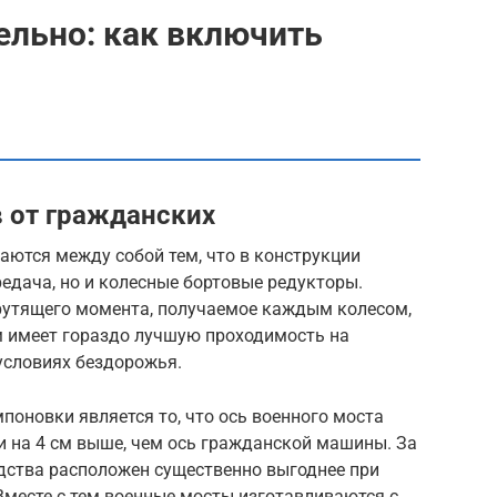
ельно: как включить
 от гражданских
аются между собой тем, что в конструкции
редача, но и колесные бортовые редукторы.
рутящего момента, получаемое каждым колесом,
м имеет гораздо лучшую проходимость на
условиях бездорожья.
оновки является то, что ось военного моста
 на 4 см выше, чем ось гражданской машины. За
едства расположен существенно выгоднее при
Вместе с тем военные мосты изготавливаются с