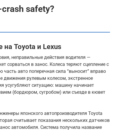
crash safety?
е на Toyota и Lexus
овия, неправильные действия водителя —
т сорваться в занос. Колеса теряют сцепление с
 часть авто поперечная сила “выносит” вправо
ие движения рулевым колесом, экстренное
я усугубляют ситуацию: машину начинает
твием (бордюром, сугробом) или съезде в кювет
инженеры японского автопроизводителя Toyota
оторая считывает показания нескольких датчиков
занос автомобиля. Система получила название