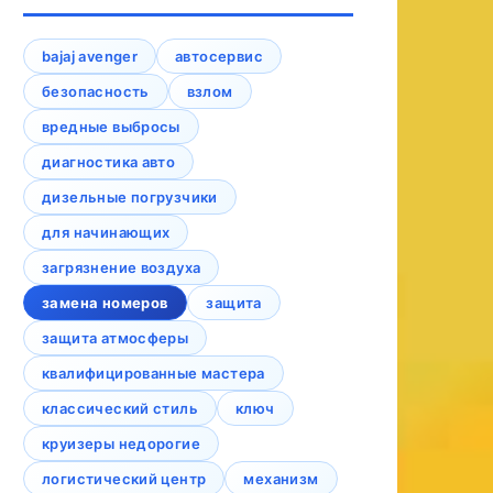
bajaj avenger
автосервис
безопасность
взлом
вредные выбросы
диагностика авто
дизельные погрузчики
для начинающих
загрязнение воздуха
замена номеров
защита
защита атмосферы
квалифицированные мастера
классический стиль
ключ
круизеры недорогие
логистический центр
механизм