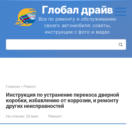
Перейти
Глобал драйв
к
контенту
Все по ремонту и обслуживанию
своего автомобиля: советы,
инструкции с фото и видео
Поиск:
Главная
»
Ремонт
Инструкция по устранение перекоса дверной
коробки, избавлению от коррозии, и ремонту
других неисправностей
На чтение:
25 мин
Ремонт