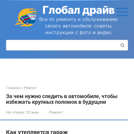
Перейти
Глобал драйв
к
контенту
Все по ремонту и обслуживанию
своего автомобиля: советы,
инструкции с фото и видео
Поиск:
Главная
»
Ремонт
За чем нужно следить в автомобиле, чтобы
избежать крупных поломок в будущем
На чтение:
20 мин
Ремонт
Как утепляется гараж