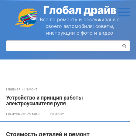
Перейти
Глобал драйв
к
контенту
Все по ремонту и обслуживанию
своего автомобиля: советы,
инструкции с фото и видео
Поиск:
Главная
»
Ремонт
Устройство и принцип работы
электроусилителя руля
На чтение:
25 мин
Ремонт
Стоимость деталей и ремонт