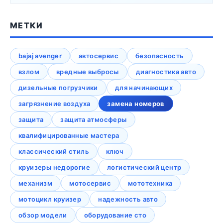
МЕТКИ
bajaj avenger
автосервис
безопасность
взлом
вредные выбросы
диагностика авто
дизельные погрузчики
для начинающих
загрязнение воздуха
замена номеров
защита
защита атмосферы
квалифицированные мастера
классический стиль
ключ
круизеры недорогие
логистический центр
механизм
мотосервис
мототехника
мотоцикл круизер
надежность авто
обзор модели
оборудование сто