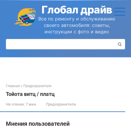
Перейти
Глобал драйв
к
контенту
Все по ремонту и обслуживанию
своего автомобиля: советы,
инструкции с фото и видео
Поиск:
Главная
»
Предохранители
Тойота витц / платц
На чтение:
7 мин
Предохранители
Мнения пользователей