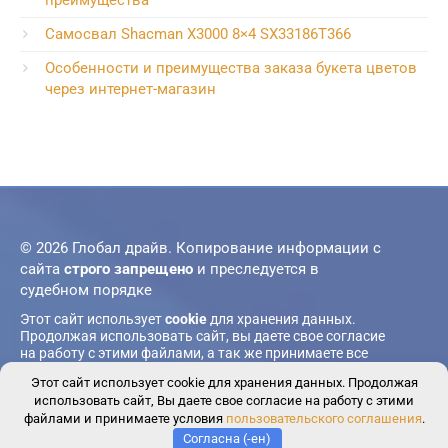
Самосвал Shacman X3000 8×4 SX33186T366
Особенности и преимущества заказа букета цветов
через интернет-магазин
© 2026 Глобал драйв. Копирование информации с
сайта
строго запрещено
и преследуется в
судебном порядке
Этот сайт использует
cookie
для хранения данных.
Продолжая использовать сайт, вы даете свое согласие
на работу с этими файлами, а так же принимаете все
пункты
пользовательского соглашения
. При
Этот сайт использует cookie для хранения данных. Продолжая
возникновении вопросов пишите в
форму обратной
использовать сайт, Вы даете свое согласие на работу с этими
связи
.
файлами и принимаете условия
пользовательского соглашения
.
Согласна (-ен)