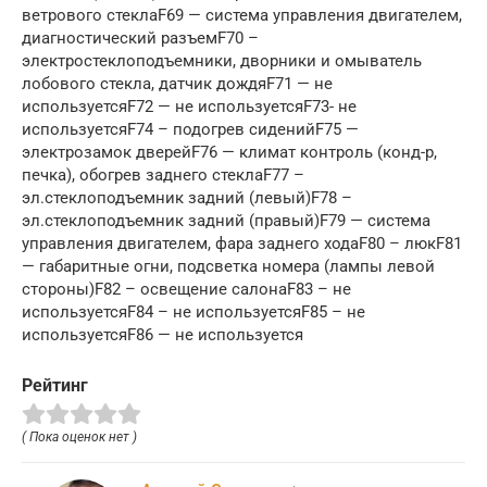
ветрового стеклаF69 — система управления двигателем,
диагностический разъемF70 –
электростеклоподъемники, дворники и омыватель
лобового стекла, датчик дождяF71 — не
используетсяF72 — не используетсяF73- не
используетсяF74 – подогрев сиденийF75 —
электрозамок дверейF76 — климат контроль (конд-р,
печка), обогрев заднего стеклаF77 –
эл.стеклоподъемник задний (левый)F78 –
эл.стеклоподъемник задний (правый)F79 — система
управления двигателем, фара заднего ходаF80 – люкF81
— габаритные огни, подсветка номера (лампы левой
стороны)F82 – освещение салонаF83 – не
используетсяF84 – не используетсяF85 – не
используетсяF86 — не используется
Рейтинг
( Пока оценок нет )