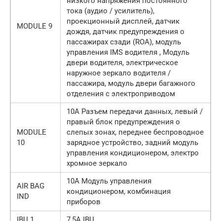
низкого напряжения постоянного
тока (аудио / усилитель),
проекционный дисплей, датчик
MODULE 9
дождя, датчик предупреждения о
пассажирах сзади (ROA), модуль
управления IMS водителя , Модуль
двери водителя, электрическое
наружное зеркало водителя /
пассажира, модуль двери багажного
отделения с электроприводом
10А Разъем передачи данных, левый /
правый блок предупреждения о
MODULE
слепых зонах, переднее беспроводное
10
зарядное устройство, задний модуль
управления кондиционером, электро
хромное зеркало
10А Модуль управления
AIR BAG
кондиционером, комбинация
IND
приборов
IBU 1
7,5А IBU