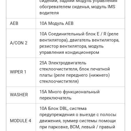
сидений, задний Модуль управления
обогревателем сиденья, модуль IMS
водителя
AEB
10А Модуль AEB
10А Соединительный блок E / R (реле
вентилятора), двигатель вентилятора,
A/CON 2
резистор вентилятора, модуль
управления кондиционером
25А Электродвигатель
стеклоочистителя, блок печатной
WIPER 1
платы (реле переднего (нижнего)
стеклоочистителя)
15А Много функциональный
WASHER
переключатель
10А Блок DBL, система
предупреждения о выезде с полосы
MODULE 4
движения, зуммер системы помощи
при парковке, BCM, левый / правый