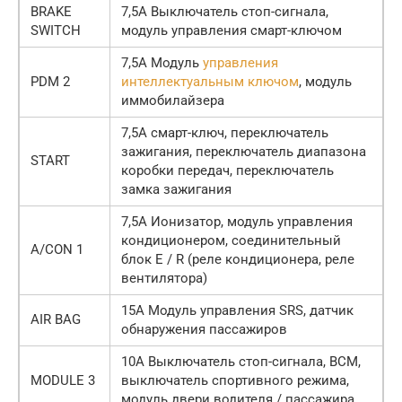
BRAKE
7,5А Выключатель стоп-сигнала,
SWITCH
модуль управления смарт-ключом
7,5А Модуль
управления
PDM 2
интеллектуальным ключом
, модуль
иммобилайзера
7,5А смарт-ключ, переключатель
зажигания, переключатель диапазона
START
коробки передач, переключатель
замка зажигания
7,5А Ионизатор, модуль управления
кондиционером, соединительный
A/CON 1
блок E / R (реле кондиционера, реле
вентилятора)
15А Модуль управления SRS, датчик
AIR BAG
обнаружения пассажиров
10А Выключатель стоп-сигнала, BCM,
MODULE 3
выключатель спортивного режима,
модуль двери водителя / пассажира