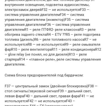
внутреннее освещение, подсветка аудиосистемы,
электрозамок дверейF32 — не используетсяF33 —
система управления двигателемF34 — система
управления двигателем (инжектор)F35 — система
управления двигателемF36 — cистема управления
двигателемR1 – реле ПТФR2- реле клаксонаR3 – реле
обогрева заднего стеклаR4 – ETV ??R5 – реле подогрева
топлива (дизель)R6 – реле топливного насосаR7 – не
используетсяR8 — не используетсяR9 – реле омывателя
фарR10 – реле вентилятораR11 – реле кондиционераR12
– glow relay (не понял, но для дизеля)R13 – реле
стартераR14 – «главное реле», реле системы управления
двигателем.
Схема блока предохранителей под бардачком:
F37 — центральный замок (двойная блокировка)F38 —
стоп сигналы/звуковой сигналF39 – дальний свет,
левая фараF40 – дальний свет, правая фараF41 — не
используетсяF42 — не используетсяF43 –
прикуривательF44 – ГУ (автомагнитола),