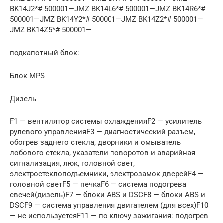
BK14J2*# 500001—JMZ BK14L6*# 500001—JMZ BK14R6*#
500001—JMZ BK14Y2*# 500001—JMZ BK14Z2*# 500001—
JMZ BK14Z5*# 500001—
подкапотный блок:
Блок MPS
Дизель
F1 — вентилятор системы охлажденияF2 — усилитель
рулевого управленияF3 — диагностический разъем,
обогрев заднего стекла, дворники и омыватель
лобового стекла, указатели поворотов и аварийная
сигнализация, люк, головной свет,
электростеклоподъемники, электрозамок дверейF4 —
головной светF5 — печкаF6 — система подогрева
свечей(дизель)F7 — блоки ABS и DSCF8 — блоки ABS и
DSCF9 — система управления двигателем (для всех)F10
— не используетсяF11 — по ключу зажигания: подогрев