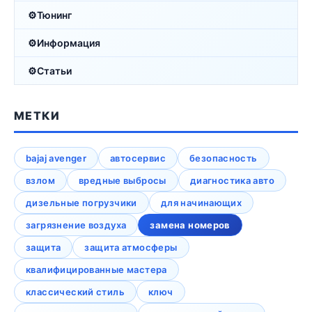
Тюнинг
Информация
Статьи
МЕТКИ
bajaj avenger
автосервис
безопасность
взлом
вредные выбросы
диагностика авто
дизельные погрузчики
для начинающих
загрязнение воздуха
замена номеров
защита
защита атмосферы
квалифицированные мастера
классический стиль
ключ