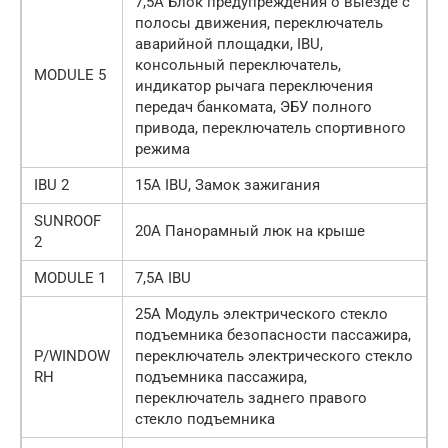
7,5А Блок предупреждения о выезде с
полосы движения, переключатель
аварийной площадки, IBU,
консольный переключатель,
MODULE 5
индикатор рычага переключения
передач банкомата, ЭБУ полного
привода, переключатель спортивного
режима
IBU 2
15А IBU, Замок зажигания
SUNROOF
20А Панорамный люк на крыше
2
MODULE 1
7,5А IBU
25А Модуль электрического стекло
подъемника безопасности пассажира,
P/WINDOW
переключатель электрического стекло
RH
подъемника пассажира,
переключатель заднего правого
стекло подъемника