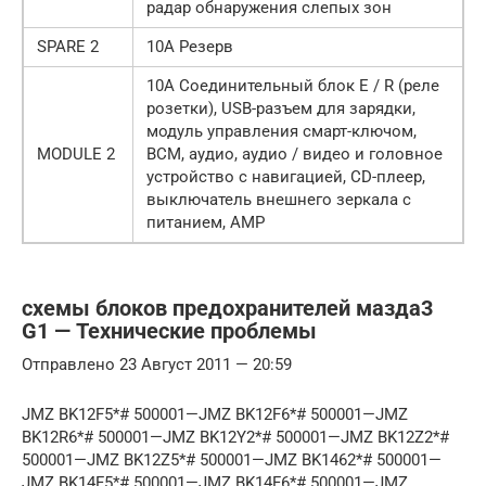
радар обнаружения слепых зон
SPARE 2
10А Резерв
10А Соединительный блок E / R (реле
розетки), USB-разъем для зарядки,
модуль управления смарт-ключом,
MODULE 2
BCM, аудио, аудио / видео и головное
устройство с навигацией, CD-плеер,
выключатель внешнего зеркала с
питанием, AMP
схемы блоков предохранителей мазда3
G1 — Технические проблемы
Отправлено 23 Август 2011 — 20:59
JMZ BK12F5*# 500001—JMZ BK12F6*# 500001—JMZ
BK12R6*# 500001—JMZ BK12Y2*# 500001—JMZ BK12Z2*#
500001—JMZ BK12Z5*# 500001—JMZ BK1462*# 500001—
JMZ BK14F5*# 500001—JMZ BK14F6*# 500001—JMZ