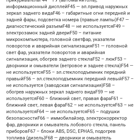
информационный дисплейF45 — эл.привод наружных
зеркал заднего видаF46 – габаритные огни передней и
задней фары, подсветка номера (правые лампы)F47 —
диагностический разъемF48 — не используетсяF49 –
электрозамок задней двериF50 – питание
микрокомпьютера, головной светфар, указатели
поворотов и аварийная сигнализацияF51 — головной
свет фар, указатели поворотов и аварийная
сигнализация, обогрев заднего стеклаF52 – люкF53 –
дворники и омыватели (ветровое и заднее стекла)F54 —
не используетсяF55 – эл.стеклоподъемник передний
правыйF56 – эл.стеклоподъемник передний левыйF57 –
не используется (заводская сигнализация)F58 –
обогрев наружных зеркал заднего видаF59 — не
используетсяF60 – ближний свет, правая фараF61 –
ближний свет, левая фараF62 – не используетсяF63 – не
используетсяF64 — не используетсяF65 – подушки
безопасностиF66 – иммобилайзер, электрокорректор
фар, дворники и омыватель лобового стекла, панель
приборовF67 – блоки ABS, DSC, EPHAS, подогрев
топлива (дизель)F68 — дворники и омыватель