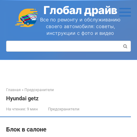
Перейти
Глобал драйв
к
контенту
Все по ремонту и обслуживанию
своего автомобиля: советы,
инструкции с фото и видео
Поиск:
Главная
»
Предохранители
Hyundai getz
На чтение:
9 мин
Предохранители
Блок в салоне