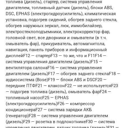
топлива (дизель), стартер, система управления
двигателем, топливный датчик (дизель), блоки ABS,
DSC, EPHAS (электрогидроусилитель), климатическая
установка, подогрев сидений, обогрев заднего стекла,
обогрев наружных зеркал, люк, иммобилайзер,
электростеклоподъемники, электрокорректор фар,
головной свет, все дворники и омыватели (в т.ч.
омыватель фар), прикуриватель, автомагнитола,
навигация, панель приборов и информационный
дисплейF12 — стартерF13 — то же, что и F11F14 —
система управления двигателем (дизель)F15 —
вентилятора салонаF16 — система управления
двигателем (дизель)F17 — обогрев заднего стеклаF18 —
аудиосистема (Bose)F19 — блоки ABS и DSCF20 —
передние ПТФF21 — клаксонF22 — не используетсяF23
— подогрев топлива (дизель), омыватель фарF24 —
топливный насосF25 — EPHAS
(электрогидроусилитель)F26 — компрессор
кондиционераF27 — система зарядки АКБ
(генератор)F28 — система управления двигателем
(дизель)F29 — розетка в подлокотникеF30 — система
управления двигателем, датчик топлива (дизель)F31 —