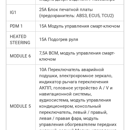
25А Блок печатной платы
IG1
(предохранитель: ABS3, ECU5, TCU2)
PDM 1
15А Модуль управления смарт-ключом
HEATED
15А Подогрев руля
STEERING
7,5А BCM, модуль управления смарт-
MODULE 6
ключом
10А Переключатель аварийной
подушки, электрохромное зеркало,
индикатор рычага переключения
АКПП, головное устройство A / V и
навигационной системы,
аудиосистема, модуль управления
MODULE 5
кондиционером, консольный
переключатель, левый / правый,
левая / правая фара, модуль
управления обогревателем передних