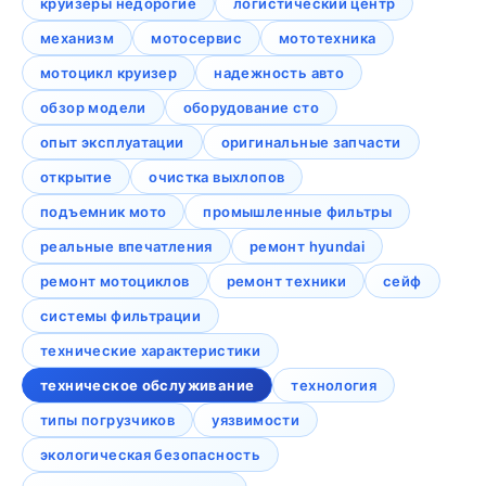
круизеры недорогие
логистический центр
механизм
мотосервис
мототехника
мотоцикл круизер
надежность авто
обзор модели
оборудование сто
опыт эксплуатации
оригинальные запчасти
открытие
очистка выхлопов
подъемник мото
промышленные фильтры
реальные впечатления
ремонт hyundai
ремонт мотоциклов
ремонт техники
сейф
системы фильтрации
технические характеристики
техническое обслуживание
технология
типы погрузчиков
уязвимости
экологическая безопасность