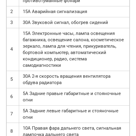
противотуманные фонари
2
15А Аварийная сигнализация
3
30А Звуковой сигнал, обогрев сидений
15А Электронные часы, лампа освещения
багажника, освещение салона, косметическое
зеркало, лампа для чтения, прикуриватель,
4
бортовой компьютер, автоматический
кондиционер, радио, система
самодиагностики
30А 2-я скорость вращения вентилятора
5
обдува радиатора
5А Задние правые габаритные и стояночные
6
огни
5А Задние левые габаритные и стояночные
7
огни
10А Правая фара дальнего света, сигнальная
8
лампочка дальнего света