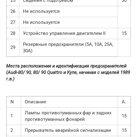
25
Сидения с подогревом
30
26
Не используется
27
Не используется
28
Устройство управления двигателем II
15
Резервные предохранители (5А, 10А, 25А,
29
30А)
Места расположения и идентификация предохранителей
(Audi-80/ 90, 80/ 90 Quattro и Купе, начиная с моделей 1989
г.в.)
N
Описание
А.
Лампы противотуманных фар и задних
1
15
противотуманных фонарей
2
Прерыватель аварийной сигнализации
15