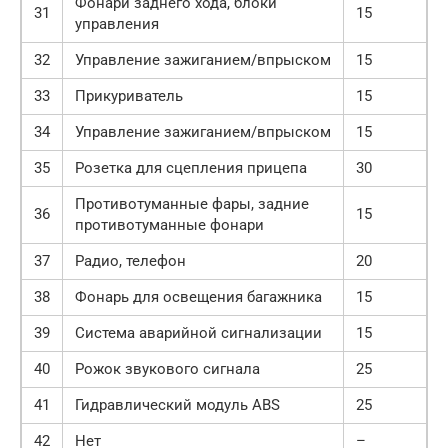
Фонари заднего хода, блоки
31
15
управления
32
Управление зажиганием/впрыском
15
33
Прикуриватель
15
34
Управление зажиганием/впрыском
15
35
Розетка для сцепления прицепа
30
Противотуманные фары, задние
36
15
противотуманные фонари
37
Радио, телефон
20
38
Фонарь для освещения багажника
15
39
Система аварийной сигнализации
15
40
Рожок звукового сигнала
25
41
Гидравлический модуль ABS
25
42
Нет
–