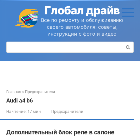
Перейти
Глобал драйв
к
контенту
Все по ремонту и обслуживанию
своего автомобиля: советы,
инструкции с фото и видео
Поиск:
Главная
»
Предохранители
Audi a4 b6
На чтение:
17 мин
Предохранители
Дополнительный блок реле в салоне