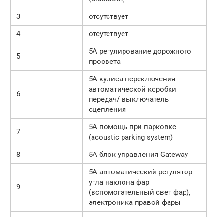
3
отсутствует
4
отсутствует
5A регулирование дорожного
5
просвета
5A кулиса переключения
автоматической коробки
6
передач/ выключатель
сцепления
5A помощь при парковке
7
(acoustic parking system)
8
5A блок управления Gateway
5A автоматический регулятор
угла наклона фар
9
(вспомогательный свет фар),
электроника правой фары