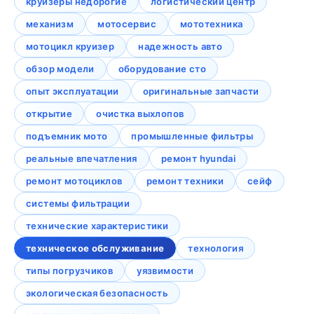
круизеры недорогие
логистический центр
механизм
мотосервис
мототехника
мотоцикл круизер
надежность авто
обзор модели
оборудование сто
опыт эксплуатации
оригинальные запчасти
открытие
очистка выхлопов
подъемник мото
промышленные фильтры
реальные впечатления
ремонт hyundai
ремонт мотоциклов
ремонт техники
сейф
системы фильтрации
технические характеристики
техническое обслуживание
технология
типы погрузчиков
уязвимости
экологическая безопасность