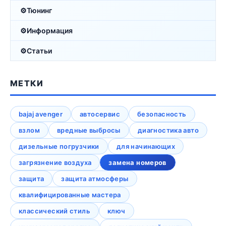
Тюнинг
Информация
Статьи
МЕТКИ
bajaj avenger
автосервис
безопасность
взлом
вредные выбросы
диагностика авто
дизельные погрузчики
для начинающих
загрязнение воздуха
замена номеров
защита
защита атмосферы
квалифицированные мастера
классический стиль
ключ