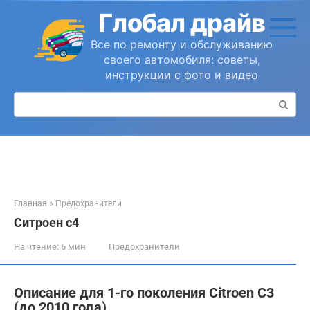
Перейти
Глобал драйв
к
контенту
Все по ремонту и обслуживанию
своего автомобиля: советы,
инструкции с фото и видео
Поиск:
Главная
»
Предохранители
Ситроен с4
На чтение:
6 мин
Предохранители
Описание для 1-го поколения Citroen С3
(до 2010 года)