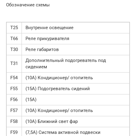
Обозначение схемы
T25
Внутренне освещение
T66
Реле прикуривателя
T30
Реле габаритов
Дополнительный подогреватель под
T31
сидением
F54
(10A) Кондиционер/ отопитель
F55
(15A) Подогреватель сидений
F56
(15A)
F57
(10A) Кондиционер/ отопитель
F58
(10A) Ближний свет фар
F59
(7,5A) Система активной подвески