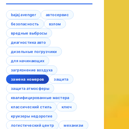
bajaj avenger
автосервис
безопасность
взлом
вредные выбросы
диагностика авто
дизельные погрузчики
для начинающих
загрязнение воздуха
замена номеров
защита
защита атмосферы
квалифицированные мастера
классический стиль
ключ
круизеры недорогие
логистический центр
механизм