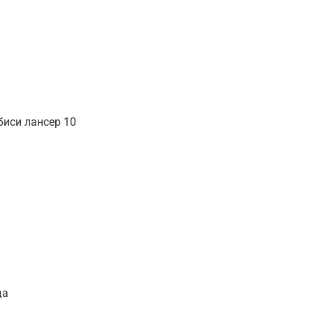
биси лансер 10
да