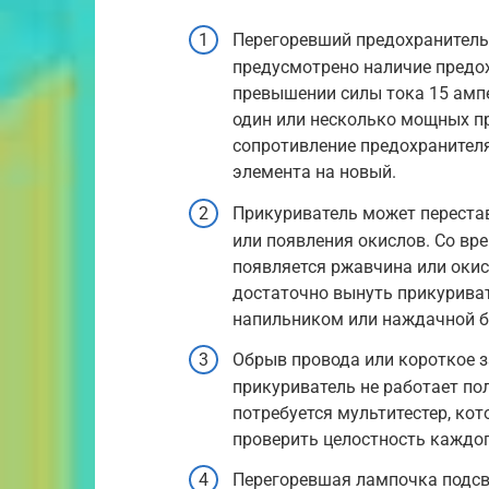
Перегоревший предохранитель.
предусмотрено наличие предо
превышении силы тока 15 ампе
один или несколько мощных пр
сопротивление предохранителя,
элемента на новый.
Прикуриватель может перестав
или появления окислов. Со вр
появляется ржавчина или окис
достаточно вынуть прикуриват
напильником или наждачной б
Обрыв провода или короткое з
прикуриватель не работает пол
потребуется мультитестер, ко
проверить целостность каждог
Перегоревшая лампочка подсве