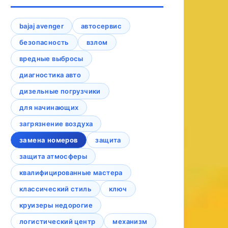
bajaj avenger
автосервис
безопасность
взлом
вредные выбросы
диагностика авто
дизельные погрузчики
для начинающих
загрязнение воздуха
замена номеров
защита
защита атмосферы
квалифицированные мастера
классический стиль
ключ
круизеры недорогие
логистический центр
механизм