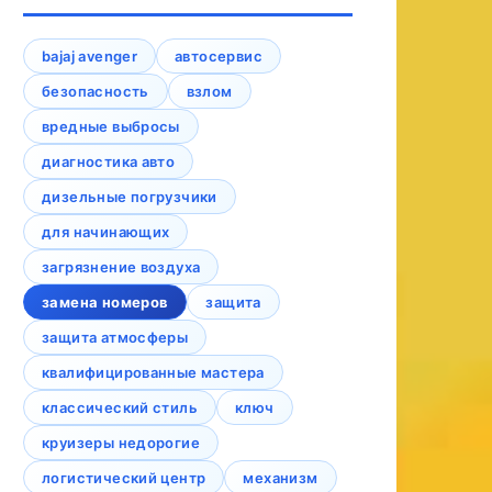
bajaj avenger
автосервис
безопасность
взлом
вредные выбросы
диагностика авто
дизельные погрузчики
для начинающих
загрязнение воздуха
замена номеров
защита
защита атмосферы
квалифицированные мастера
классический стиль
ключ
круизеры недорогие
логистический центр
механизм