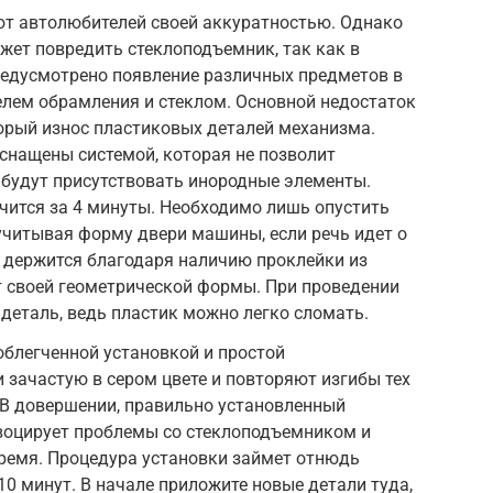
т автолюбителей своей аккуратностью. Однако
жет повредить стеклоподъемник, так как в
редусмотрено появление различных предметов в
елем обрамления и стеклом. Основной недостаток
орый износ пластиковых деталей механизма.
снащены системой, которая не позволит
 будут присутствовать инородные элементы.
чится за 4 минуты. Необходимо лишь опустить
 учитывая форму двери машины, если речь идет о
н держится благодаря наличию проклейки из
ет своей геометрической формы. При проведении
 деталь, ведь пластик можно легко сломать.
блегченной установкой и простой
 зачастую в сером цвете и повторяют изгибы тех
. В довершении, правильно установленный
воцирует проблемы со стеклоподъемником и
ремя. Процедура установки займет отнюдь
10 минут. В начале приложите новые детали туда,