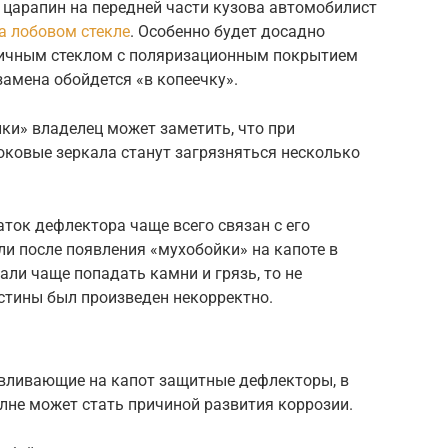
и царапин на передней части кузова автомобилист
а лобовом стекле
. Особенно будет досадно
ичным стеклом с поляризационным покрытием
замена обойдется «в копеечку».
йки» владелец может заметить, что при
оковые зеркала станут загрязняться несколько
ток дефлектора чаще всего связан с его
ли после появления «мухобойки» на капоте в
али чаще попадать камни и грязь, то не
стины был произведен некорректно.
авливающие на капот защитные дефлекторы, в
олне может стать причиной развития коррозии.