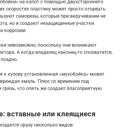
ухобойки» на капот с помощью двухстороннего
ких скоростях пластину может просто оторвать
льзуют саморезы, которые при вкручивании не
ота, но и создают незащищенные участки.
и коррозии.
ки невозможно, поскольку они возникают
ктора. А когда владелец наконец-то спохватится,
 поздно.
ия к кузову установленная «мухобойка» может
овреждая эмаль. Плюс со временем под
грязь, что опять же создает благоприятную
е: вставные или клеящиеся
падется сразу несколько видов: