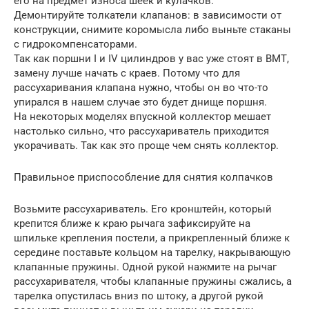
его на предмет износа шеек и кулачков.
Демонтируйте толкатели клапанов: в зависимости от
конструкции, снимите коромысла либо выньте стаканы
с гидрокомпенсаторами.
Так как поршни I и IV цилиндров у вас уже стоят в ВМТ,
замену лучше начать с краев. Потому что для
рассухаривания клапана нужно, чтобы он во что-то
упирался в нашем случае это будет днище поршня.
На некоторых моделях впускной коллектор мешает
настолько сильно, что рассухариватель приходится
укорачивать. Так как это проще чем снять коллектор.
Правильное приспособление для снятия колпачков
Возьмите рассухариватель. Его кронштейн, который
крепится ближе к краю рычага зафиксируйте на
шпильке крепления постели, а прикрепленный ближе к
середине поставьте кольцом на тарелку, накрывающую
клапанные пружины. Одной рукой нажмите на рычаг
рассухаривателя, чтобы клапанные пружины сжались, а
тарелка опустилась вниз по штоку, а другой рукой