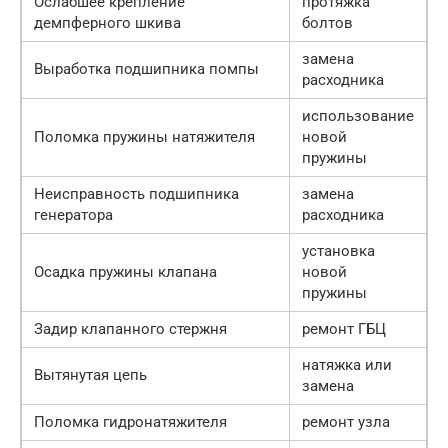
Ослабшее крепление
протяжка
демпферного шкива
болтов
замена
Выработка подшипника помпы
расходника
использование
Поломка пружины натяжителя
новой
пружины
Неисправность подшипника
замена
генератора
расходника
установка
Осадка пружины клапана
новой
пружины
Задир клапанного стержня
ремонт ГБЦ
натяжка или
Вытянутая цепь
замена
Поломка гидронатяжителя
ремонт узла