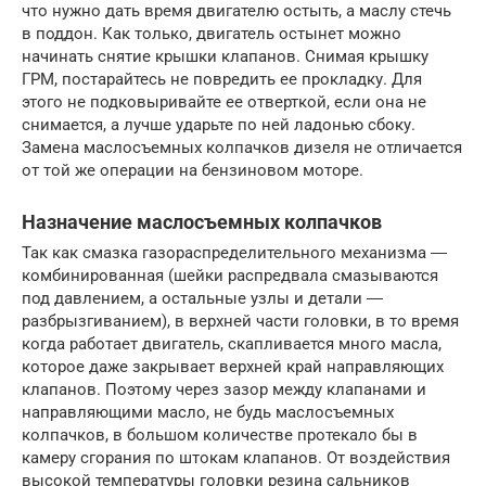
что нужно дать время двигателю остыть, а маслу стечь
в поддон. Как только, двигатель остынет можно
начинать снятие крышки клапанов. Снимая крышку
ГРМ, постарайтесь не повредить ее прокладку. Для
этого не подковыривайте ее отверткой, если она не
снимается, а лучше ударьте по ней ладонью сбоку.
Замена маслосъемных колпачков дизеля не отличается
от той же операции на бензиновом моторе.
Назначение маслосъемных колпачков
Так как смазка газораспределительного механизма ―
комбинированная (шейки распредвала смазываются
под давлением, а остальные узлы и детали ―
разбрызгиванием), в верхней части головки, в то время
когда работает двигатель, скапливается много масла,
которое даже закрывает верхней край направляющих
клапанов. Поэтому через зазор между клапанами и
направляющими масло, не будь маслосъемных
колпачков, в большом количестве протекало бы в
камеру сгорания по штокам клапанов. От воздействия
высокой температуры головки резина сальников