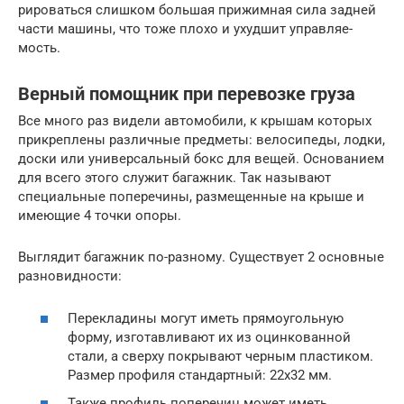
ри­ро­вать­ся слиш­ком боль­шая при­жим­ная сила зад­ней
части маши­ны, что тоже пло­хо и ухуд­шит управ­ля­е­
мость.
Верный помощник при перевозке груза
Все много раз видели автомобили, к крышам которых
прикреплены различные предметы: велосипеды, лодки,
доски или универсальный бокс для вещей. Основанием
для всего этого служит багажник. Так называют
специальные поперечины, размещенные на крыше и
имеющие 4 точки опоры.
Выглядит багажник по-разному. Существует 2 основные
разновидности:
Перекладины могут иметь прямоугольную
форму, изготавливают их из оцинкованной
стали, а сверху покрывают черным пластиком.
Размер профиля стандартный: 22х32 мм.
Также профиль поперечин может иметь