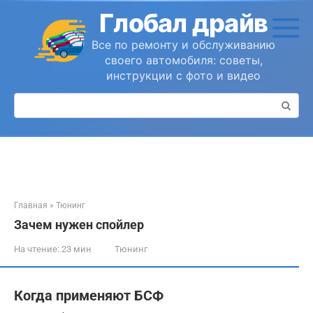
Перейти
Глобал драйв
к
контенту
Все по ремонту и обслуживанию
своего автомобиля: советы,
инструкции с фото и видео
Поиск:
Главная
»
Тюнинг
Зачем нужен спойлер
На чтение:
23 мин
Тюнинг
Когда применяют БСФ