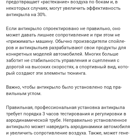
предот­вра­ща­ет «рас­те­ка­ние» воз­ду­ха по бокам и, в
неко­то­рых слу­ча­ях, могут уве­ли­чить эффек­тив­ность
анти­кры­ла на 30%.
Если анти­кры­ло спро­ек­ти­ро­ва­но не пра­виль­но, оно
может давать лиш­нее сопро­тив­ле­ние и при этом не
«при­жи­мать» маши­ну. Обыч­но про­из­во­ди­те­ли спой­ле­
ров и анти­кры­льев раз­ра­ба­ты­ва­ют свои про­дук­ты для
кон­крет­ных моде­лей авто­мо­би­лей. Мно­гих боль­ше
забо­тит не ста­биль­ность управ­ле­ния и сцеп­ле­ния с
доро­гой на высо­ких ско­ро­стях, а спор­тив­ный вид, кото­
рый созда­ют эти эле­мен­ты тюнин­га.
Важ­но, что­бы анти­кры­ло было уста­нов­ле­но под пра­
виль­ным углом.
Пра­виль­ная, про­фес­си­о­наль­ная уста­нов­ка анти­кры­ла
тре­бу­ет поряд­ка 3 часов тести­ро­ва­ния и регу­ли­ров­ки в
аэро­ди­на­ми­че­ской тру­бе. Непра­виль­но уста­нов­лен­ное
анти­кры­ло может навре­дить аэро­ди­на­ми­ки авто­мо­би­ля
и уве­ли­чить сопро­тив­ле­ние воз­ду­ха. Так­же, может гене­