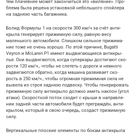
тем пла­чев­нее может закон­чить­ся это «виля­ние». Про­
бле­ма была реше­на уста­нов­кой неболь­шо­го спой­ле­ра
на зад­нюю часть багаж­ни­ка.
Болид Фор­му­лы 1 на ско­ро­сти 300 км/ч за счёт анти­
кры­ла гене­ри­ру­ет при­жим­ную силу, рав­ную весу
малень­ко­го авто­мо­би­ля. Слиш­ком силь­ное при­жи­ма­
ние тоже не очень хоро­шо. По этой при­чине, Bugatti
Veyron и McLaren P1 име­ют выдви­га­ю­щи­е­ся анти­кры­
лья. Они выдви­га­ют­ся, когда супер­ка­ры дости­га­ют ско­
ро­сти 120 км/ч., что­бы не сле­теть с доро­ги и немно­го
задви­га­ют­ся обрат­но, когда маши­на раз­ви­ва­ет ско­
рость в 250 км/ч., что­бы огром­ная при­жим­ная сила не
выве­ла из строя зад­нюю под­вес­ку. Что­бы гене­ри­ро­вать
при­жим­ную силу анти­кры­ло долж­но иметь наклон (угол
ата­ки). Ско­рост­ной поток схо­дит с кры­ши в направ­ле­
нии зад­ней части авто­мо­би­ля будет пре­граж­дён, анти­
кры­лом, кото­рый в свою оче­редь, создаст при­жим­ную
силу.
Вер­ти­каль­ные плос­кие эле­мен­ты по бокам анти­кры­ла