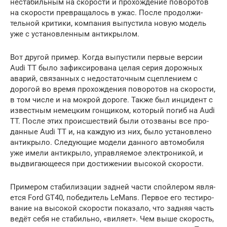
неста­биль­ным на ско­ро­сти и про­хож­де­ние пово­ро­тов
на ско­ро­сти пре­вра­ща­лось в ужас. После про­дол­жи­
тель­ной кри­ти­ки, ком­па­ния выпу­сти­ла новую модель
уже с уста­нов­лен­ным анти­кры­лом.
Вот дру­гой при­мер. Когда выпу­сти­ли пер­вые вер­сии
Audi TT было зафик­си­ро­ва­на целая серия дорож­ных
ава­рий, свя­зан­ных с недо­ста­точ­ным сцеп­ле­ни­ем с
доро­гой во вре­мя про­хож­де­ния пово­ро­тов на ско­ро­сти,
в том чис­ле и на мок­рой доро­ге. Так­же был инци­дент с
извест­ным немец­ким гон­щи­ком, кото­рый погиб на Audi
TT. После этих про­ис­ше­ствий были ото­зва­ны все про­
дан­ные Audi TT и, на каж­дую из них, было уста­нов­ле­но
анти­кры­ло. Сле­ду­ю­щие моде­ли дан­но­го авто­мо­би­ля
уже име­ли анти­кры­ло, управ­ля­е­мое элек­тро­ни­кой, и
выдви­га­ю­ще­е­ся при дости­же­нии высо­кой ско­ро­сти.
При­ме­ром ста­би­ли­за­ции зад­ней части спой­ле­ром явля­
ет­ся Ford GT40, побе­ди­тель LeMans. Пер­вое его тести­ро­
ва­ние на высо­кой ско­ро­сти пока­за­ло, что зад­няя часть
ведёт себя не ста­биль­но, «виля­ет». Чем выше ско­рость,