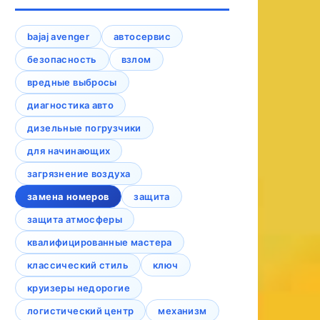
bajaj avenger
автосервис
безопасность
взлом
вредные выбросы
диагностика авто
дизельные погрузчики
для начинающих
загрязнение воздуха
замена номеров
защита
защита атмосферы
квалифицированные мастера
классический стиль
ключ
круизеры недорогие
логистический центр
механизм