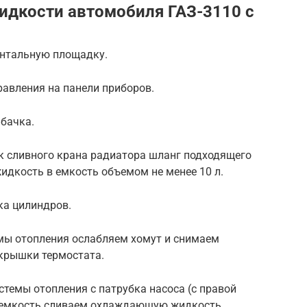
дкости автомобиля ГАЗ-3110 с
онтальную площадку.
равления на панели приборов.
бачка.
ок сливного крана радиатора шланг подходящего
идкость в емкость объемом не менее 10 л.
ка цилиндров.
емы отопления ослабляем хомут и снимаем
 крышки термостата.
темы отопления с патрубка насоса (с правой
 в емкость сливаем охлаждающую жидкость